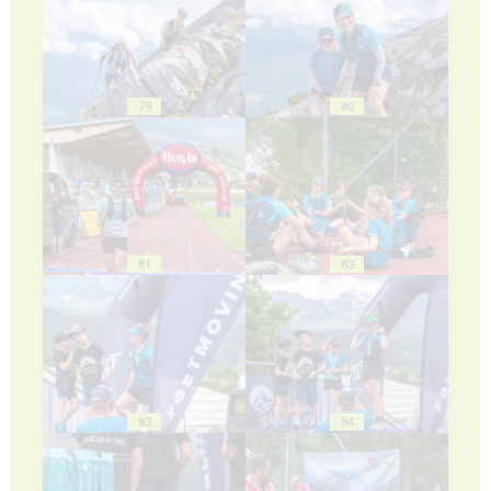
79
80
81
82
83
84