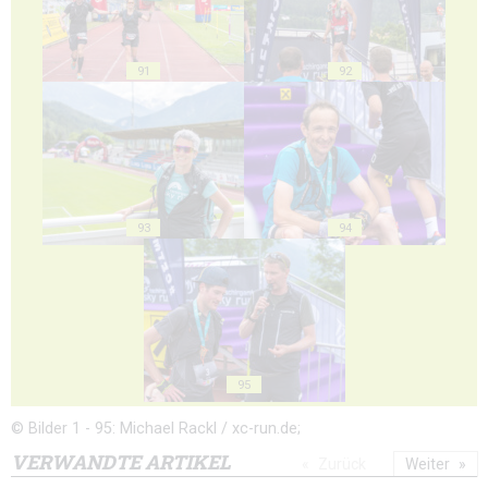
91
92
93
94
95
© Bilder 1 - 95: Michael Rackl / xc-run.de;
VERWANDTE ARTIKEL
Zurück
Weiter