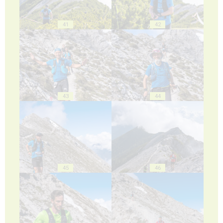
41
42
43
44
45
46