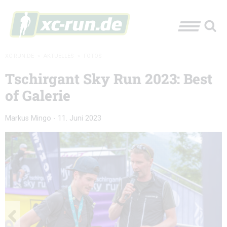
XC-RUN.DE
»
AKTUELLES
»
FOTOS
Tschirgant Sky Run 2023: Best
of Galerie
Markus Mingo
-
11. Juni 2023