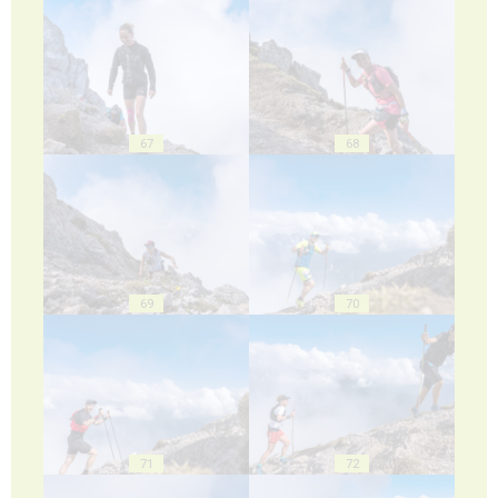
67
68
69
70
71
72