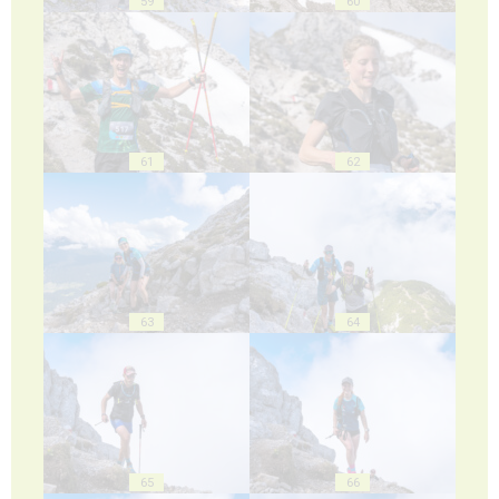
59
60
61
62
63
64
65
66