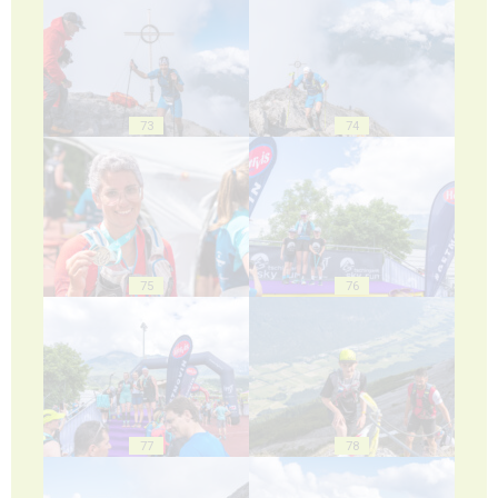
73
74
75
76
77
78