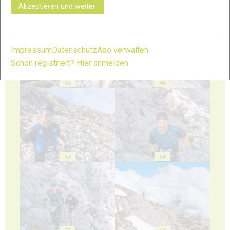
Akzeptieren und weiter
53
54
Impressum
Datenschutz
Abo verwalten
Schon registriert? Hier anmelden
55
56
57
58