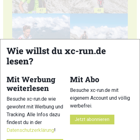
47
48
Wie willst du xc-run.de
49
50
lesen?
Mit Werbung
Mit Abo
weiterlesen
Besuche xc-run.de mit
eigenem Account und völlig
Besuche xc-run.de wie
51
52
werbefrei.
gewohnt mit Werbung und
Tracking. Alle Infos dazu
Jetzt abonnieren
findest du in der
Datenschutzerklärung
!