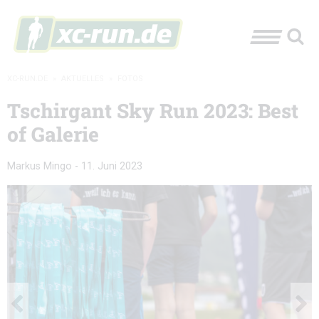
XC-RUN.DE
»
AKTUELLES
»
FOTOS
Tschirgant Sky Run 2023: Best
of Galerie
Markus Mingo
-
11. Juni 2023