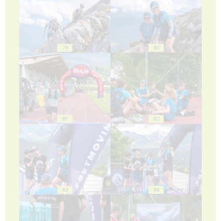
79
80
81
82
83
84