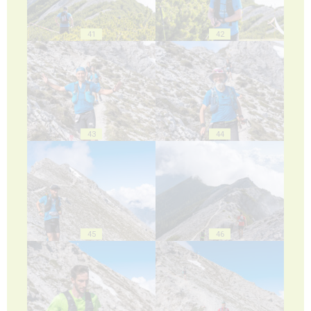
41
42
43
44
45
46