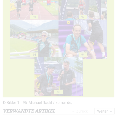
91
92
93
94
95
© Bilder 1 - 95: Michael Rackl / xc-run.de;
VERWANDTE ARTIKEL
Zurück
Weiter