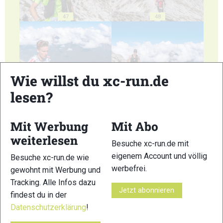
47
48
Wie willst du xc-run.de
49
50
lesen?
Mit Werbung
Mit Abo
weiterlesen
Besuche xc-run.de mit
eigenem Account und völlig
Besuche xc-run.de wie
51
52
werbefrei.
gewohnt mit Werbung und
Tracking. Alle Infos dazu
Jetzt abonnieren
findest du in der
Datenschutzerklärung
!