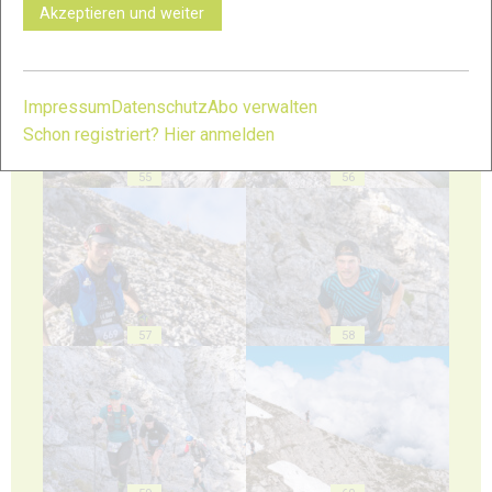
Akzeptieren und weiter
53
54
Impressum
Datenschutz
Abo verwalten
Schon registriert? Hier anmelden
55
56
57
58