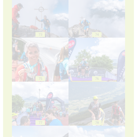
73
74
75
76
77
78