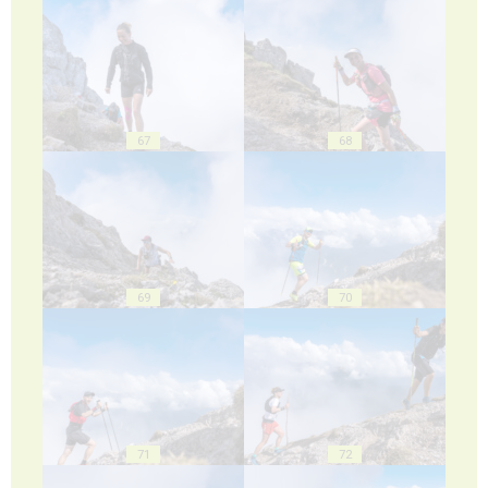
67
68
69
70
71
72