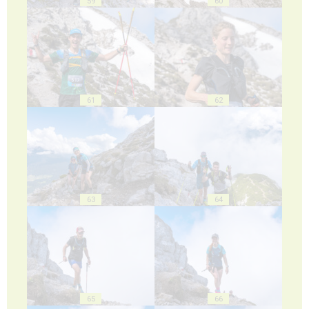
59
60
61
62
63
64
65
66