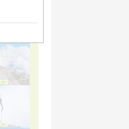
55
60
65