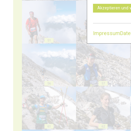
Akzeptieren und 
Impressum
Dat
51
52
56
57
61
62