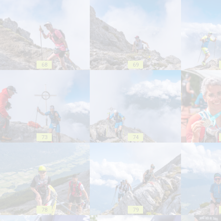
68
69
73
74
78
79