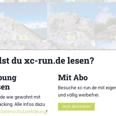
38
39
lst du xc-run.de lesen?
bung
Mit Abo
43
44
sen
Besuche xc-run.de mit eig
und völlig werbefrei.
de wie gewohnt mit
cking. Alle Infos dazu
Jetzt abonnieren
r
Datenschutzerklärung
!
48
49