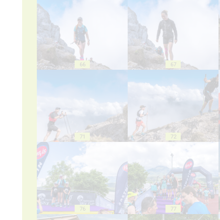
66
67
71
72
76
77