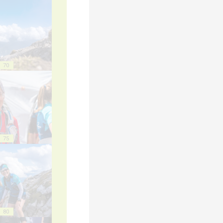
70
75
80