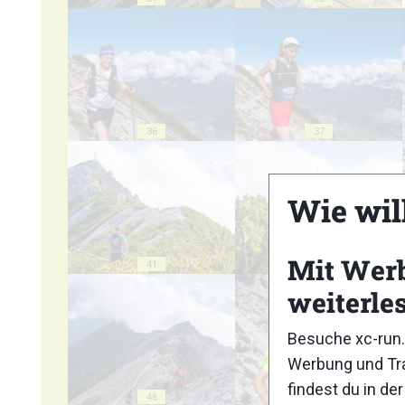
36
37
Wie wil
Mit Wer
41
42
weiterle
Besuche xc-run.
Werbung und Tra
findest du in de
46
47