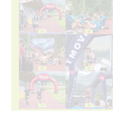
81
82
86
87
91
92