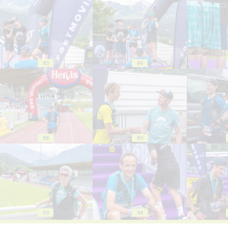
83
84
88
89
93
94