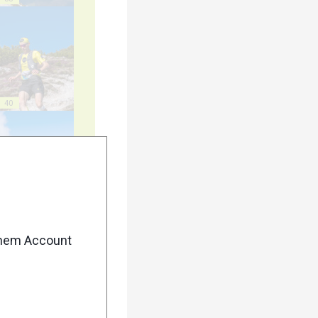
40
45
enem Account
50