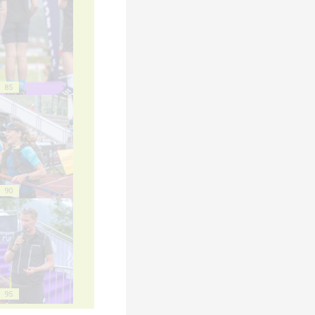
85
90
95