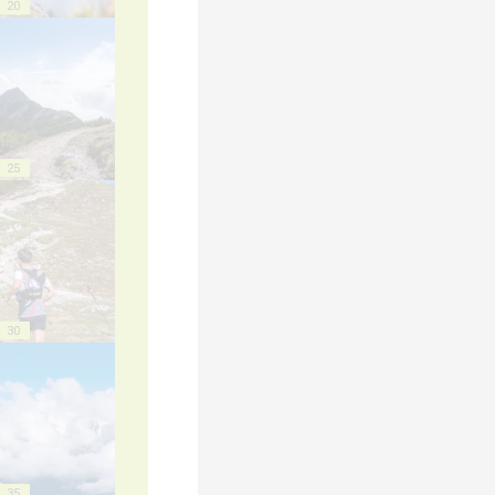
20
25
30
35