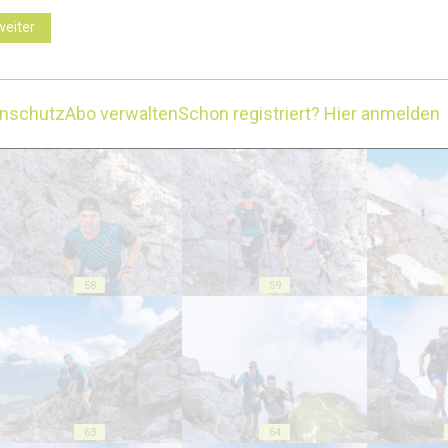
weiter
enschutz
Abo verwalten
Schon registriert? Hier anmelden
53
54
58
59
63
64