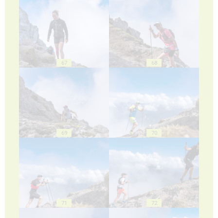
67
68
69
70
71
72