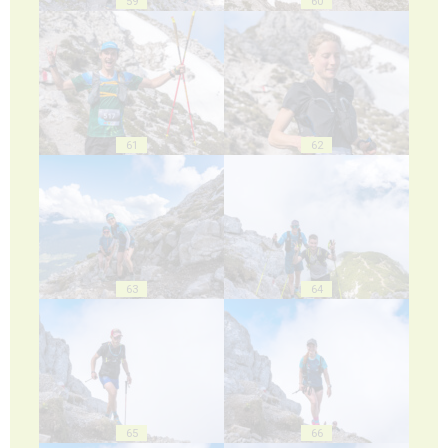
59
60
61
62
63
64
65
66