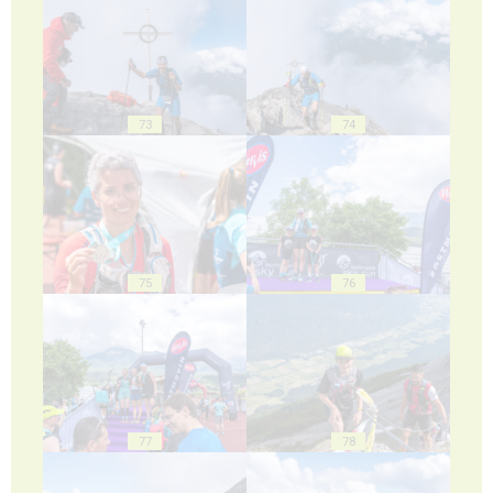
73
74
75
76
77
78