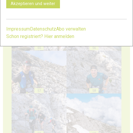
Akzeptieren und weiter
53
54
Impressum
Datenschutz
Abo verwalten
Schon registriert? Hier anmelden
55
56
57
58