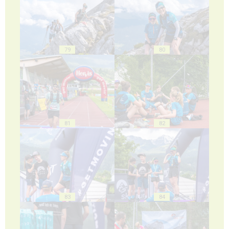
79
80
81
82
83
84