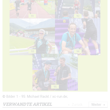
91
92
93
94
95
© Bilder 1 - 95: Michael Rackl / xc-run.de;
VERWANDTE ARTIKEL
Zurück
Weiter