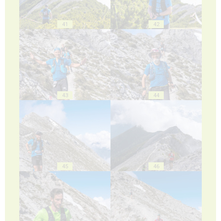
41
42
43
44
45
46