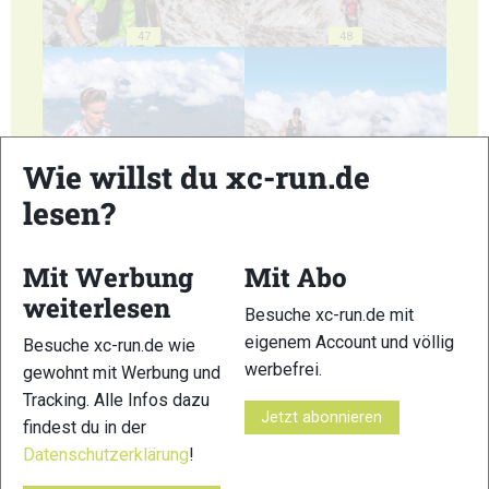
47
48
Wie willst du xc-run.de
49
50
lesen?
Mit Werbung
Mit Abo
weiterlesen
Besuche xc-run.de mit
eigenem Account und völlig
Besuche xc-run.de wie
51
52
werbefrei.
gewohnt mit Werbung und
Tracking. Alle Infos dazu
Jetzt abonnieren
findest du in der
Datenschutzerklärung
!