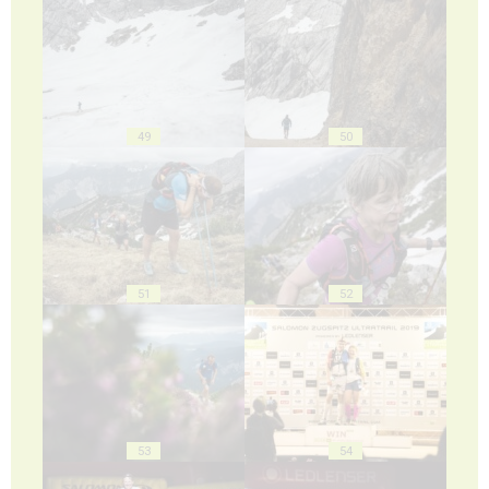
49
50
51
52
53
54