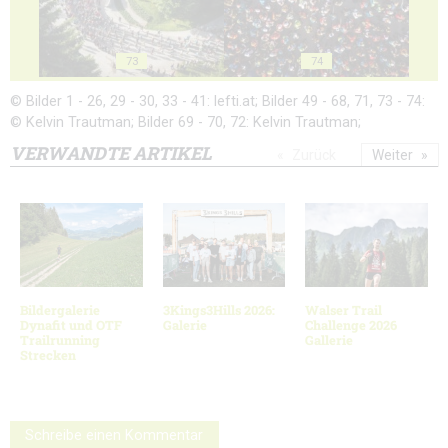
73
74
© Bilder 1 - 26, 29 - 30, 33 - 41: lefti.at; Bilder 49 - 68, 71, 73 - 74:
© Kelvin Trautman; Bilder 69 - 70, 72: Kelvin Trautman;
VERWANDTE ARTIKEL
Zurück
Weiter
Bildergalerie
3Kings3Hills 2026:
Walser Trail
Dynafit und OTF
Galerie
Challenge 2026
Trailrunning
Gallerie
Strecken
Schreibe einen Kommentar