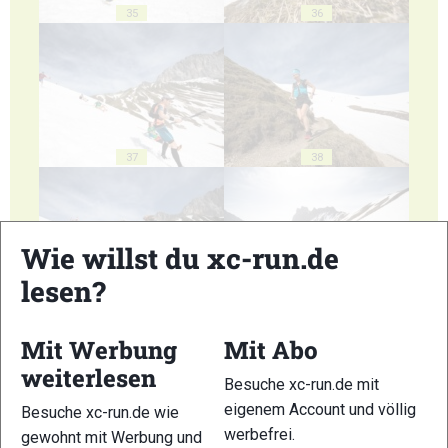
35
36
37
38
Wie willst du xc-run.de
lesen?
39
40
Mit Werbung
Mit Abo
weiterlesen
Besuche xc-run.de mit
eigenem Account und völlig
Besuche xc-run.de wie
werbefrei.
gewohnt mit Werbung und
41
42