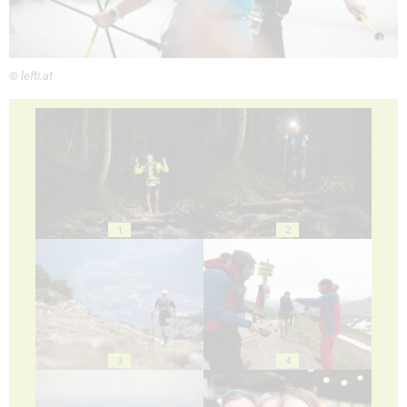
© lefti.at
1
2
3
4