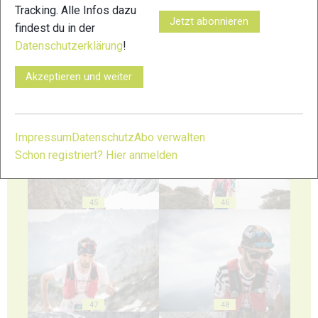
Tracking. Alle Infos dazu
Jetzt abonnieren
findest du in der
Datenschutzerklärung
!
Akzeptieren und weiter
43
44
Impressum
Datenschutz
Abo verwalten
Schon registriert? Hier anmelden
45
46
47
48