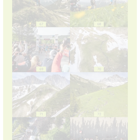
67
68
69
70
71
72