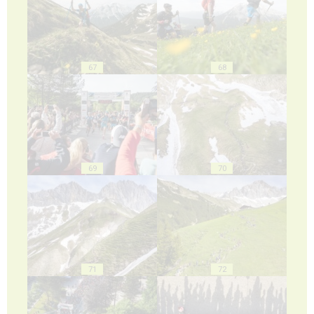
67
68
69
70
71
72