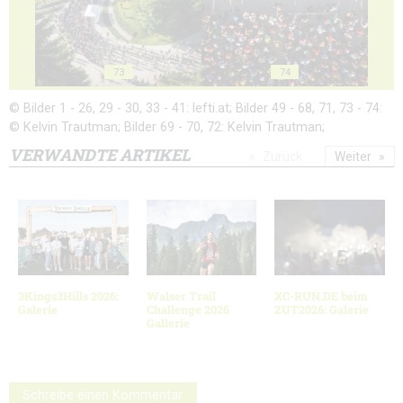
73
74
© Bilder 1 - 26, 29 - 30, 33 - 41: lefti.at; Bilder 49 - 68, 71, 73 - 74:
© Kelvin Trautman; Bilder 69 - 70, 72: Kelvin Trautman;
VERWANDTE ARTIKEL
Zurück
Weiter
3Kings3Hills 2026:
Walser Trail
XC-RUN.DE beim
Galerie
Challenge 2026
ZUT2026: Galerie
Gallerie
Schreibe einen Kommentar