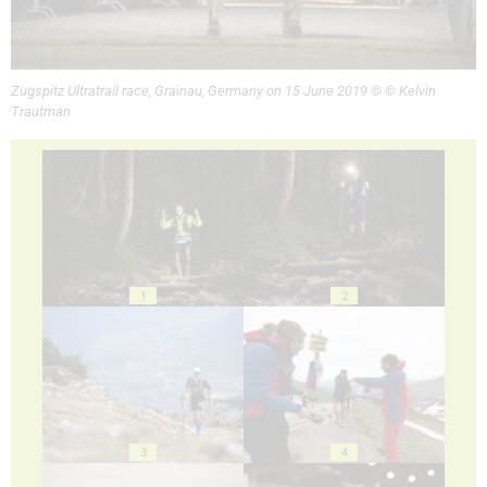
Zugspitz Ultratrail race, Grainau, Germany on 15 June 2019 © © Kelvin
Trautman
1
2
3
4