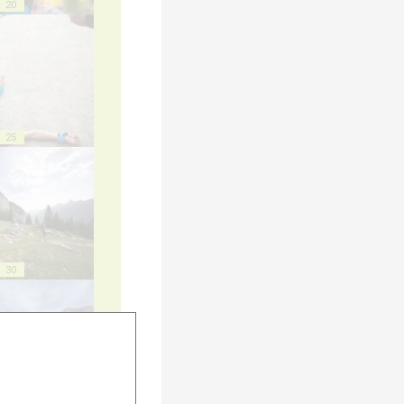
20
25
30
35