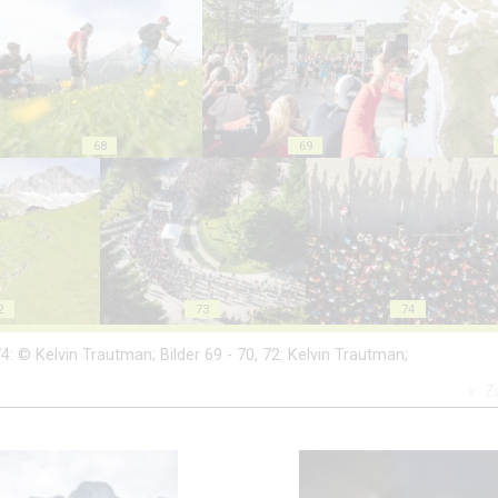
68
69
2
73
74
 - 74: © Kelvin Trautman; Bilder 69 - 70, 72: Kelvin Trautman;
Z