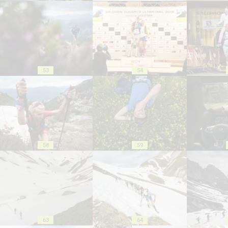
53
54
58
59
63
64