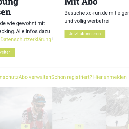
bung
Mit Abo
sen
Besuche xc-run.de mit eig
und völlig werbefrei.
de wie gewohnt mit
cking. Alle Infos dazu
Jetzt abonnieren
r
Datenschutzerklärung
!
38
39
weiter
enschutz
Abo verwalten
Schon registriert? Hier anmelden
43
44
48
49