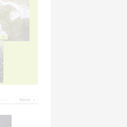
70
urück
Weiter