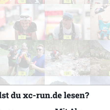
18
19
23
24
28
29
lst du xc-run.de lesen?
33
34