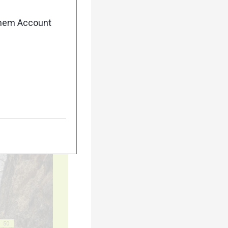
enem Account
40
45
50