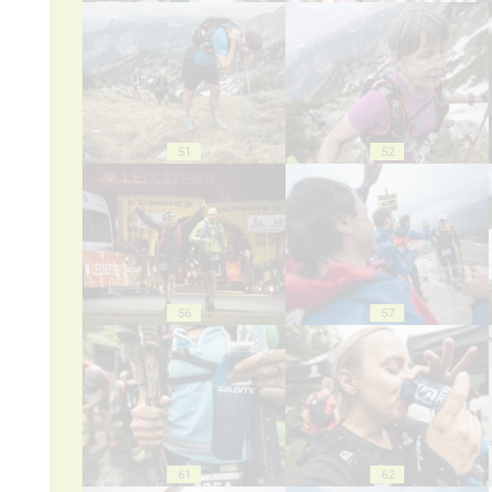
51
52
56
57
61
62