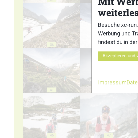
Mit Wer
weiterle
Besuche xc-run.
Werbung und Tra
findest du in de
36
37
Akzeptieren und 
Impressum
Dat
41
42
46
47