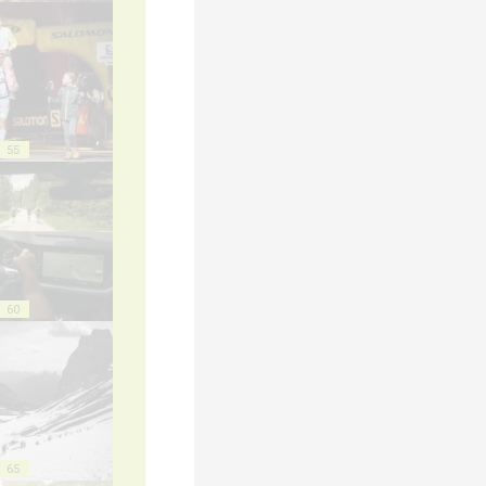
55
60
65