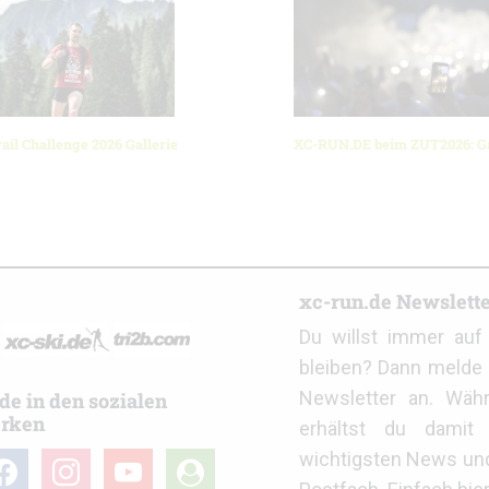
ail Challenge 2026 Gallerie
XC-RUN.DE beim ZUT2026: Ga
r
xc-run.de Newslett
Du willst immer au
bleiben? Dann melde 
Newsletter an. Wäh
de in den sozialen
rken
erhältst du damit 
wichtigsten News un
cebook
instagram
youtube
user-