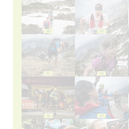
46
47
51
52
56
57