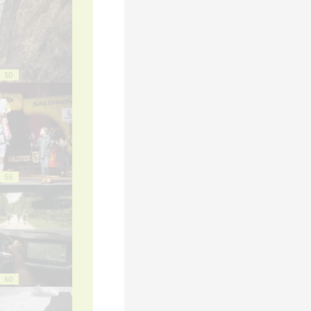
50
55
60