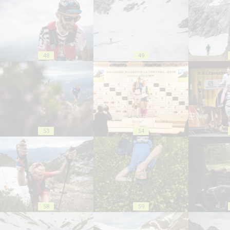
48
49
53
54
58
59