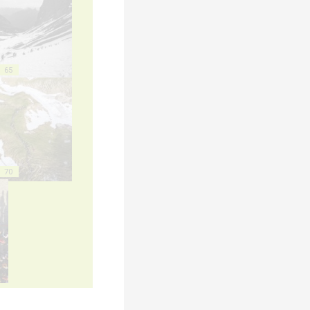
65
70