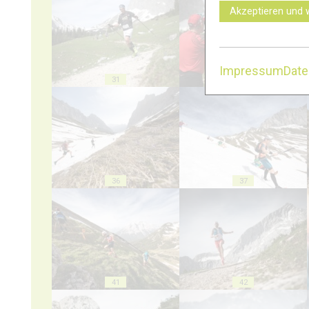
Akzeptieren und 
Impressum
Dat
31
32
36
37
41
42