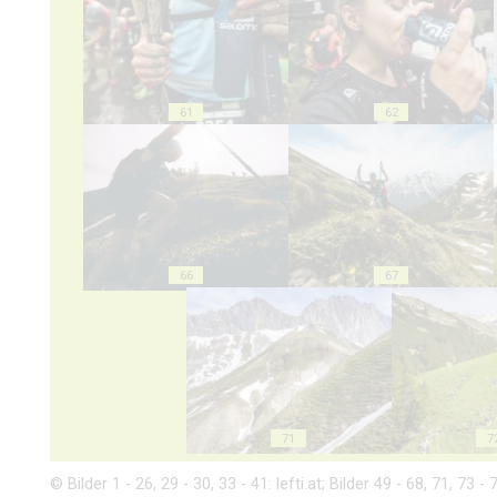
61
62
66
67
71
7
© Bilder 1 - 26, 29 - 30, 33 - 41: lefti.at; Bilder 49 - 68, 71, 73