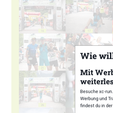
16
17
Wie wil
21
22
Mit Wer
weiterle
Besuche xc-run.
Werbung und Tra
findest du in de
26
27