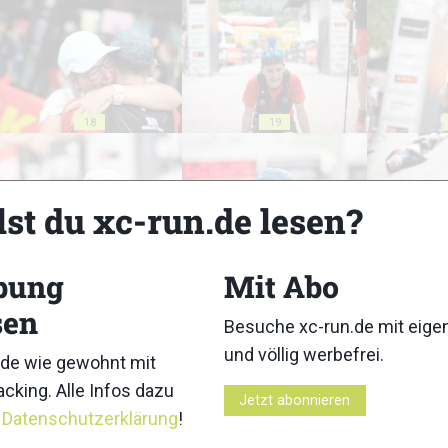
18
19
lst du xc-run.de lesen?
23
24
bung
Mit Abo
sen
Besuche xc-run.de mit eig
und völlig werbefrei.
de wie gewohnt mit
cking. Alle Infos dazu
Jetzt abonnieren
r
Datenschutzerklärung
!
28
29