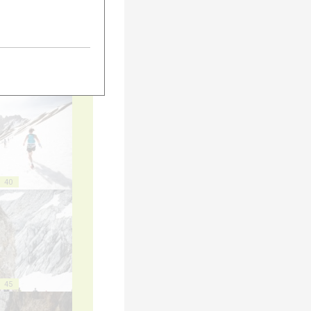
35
40
45