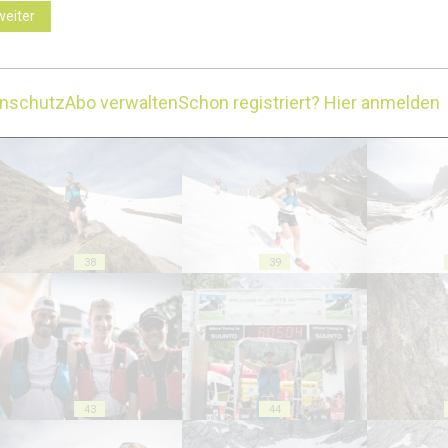
weiter
enschutz
Abo verwalten
Schon registriert? Hier anmelden
33
34
38
39
43
44