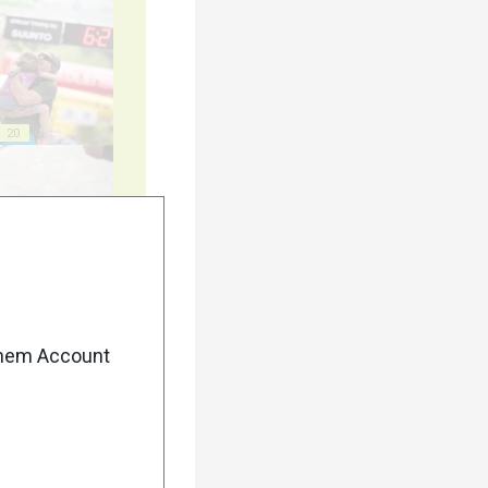
20
25
enem Account
30