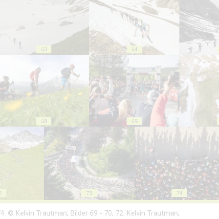
63
64
68
69
2
73
74
 - 74: © Kelvin Trautman; Bilder 69 - 70, 72: Kelvin Trautman;