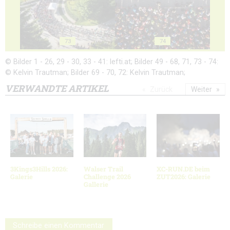
73
74
© Bilder 1 - 26, 29 - 30, 33 - 41: lefti.at; Bilder 49 - 68, 71, 73 - 74:
© Kelvin Trautman; Bilder 69 - 70, 72: Kelvin Trautman;
VERWANDTE ARTIKEL
Zurück
Weiter
3Kings3Hills 2026:
Walser Trail
XC-RUN.DE beim
Galerie
Challenge 2026
ZUT2026: Galerie
Gallerie
Schreibe einen Kommentar