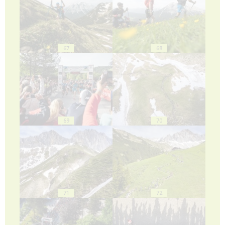
67
68
69
70
71
72