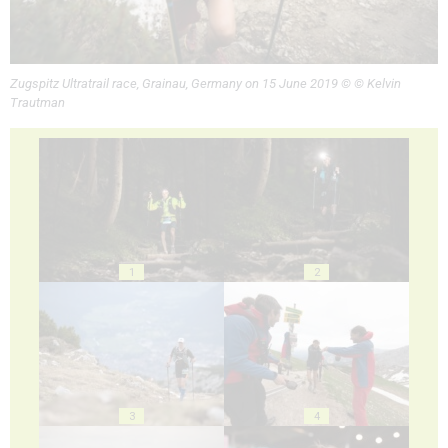
Zugspitz Ultratrail race, Grainau, Germany on 15 June 2019 © © Kelvin
Trautman
1
2
3
4