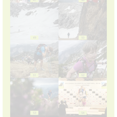
49
50
51
52
53
54