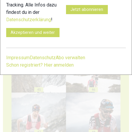
Tracking. Alle Infos dazu
41
42
Jetzt abonnieren
findest du in der
Datenschutzerklärung
!
Akzeptieren und weiter
43
44
Impressum
Datenschutz
Abo verwalten
Schon registriert? Hier anmelden
45
46
47
48