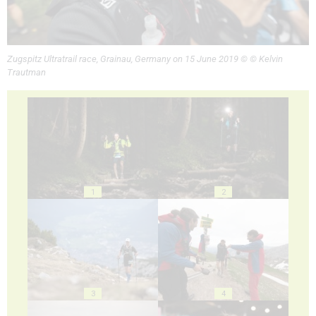
Zugspitz Ultratrail race, Grainau, Germany on 15 June 2019 © © Kelvin
Trautman
1
2
3
4