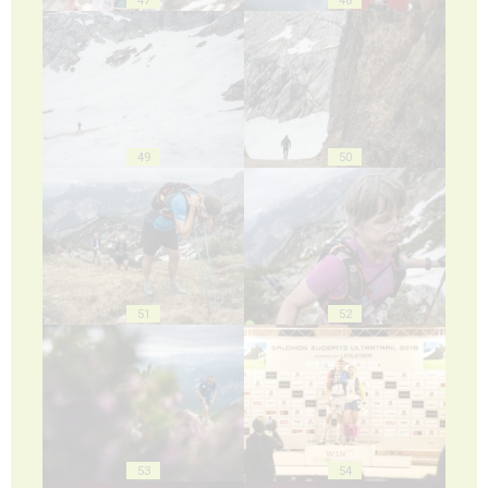
49
50
51
52
53
54