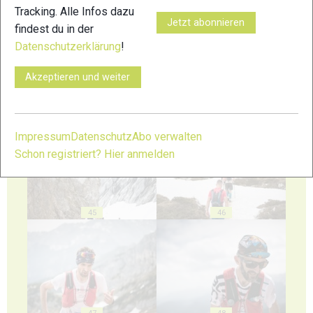
Tracking. Alle Infos dazu
41
42
Jetzt abonnieren
findest du in der
Datenschutzerklärung
!
Akzeptieren und weiter
43
44
Impressum
Datenschutz
Abo verwalten
Schon registriert? Hier anmelden
45
46
47
48