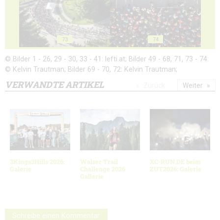
73
74
© Bilder 1 - 26, 29 - 30, 33 - 41: lefti.at; Bilder 49 - 68, 71, 73 - 74:
© Kelvin Trautman; Bilder 69 - 70, 72: Kelvin Trautman;
VERWANDTE ARTIKEL
Zurück
Weiter
3Kings3Hills 2026:
Walser Trail
XC-RUN.DE beim
Galerie
Challenge 2026
ZUT2026: Galerie
Gallerie
Schreibe einen Kommentar