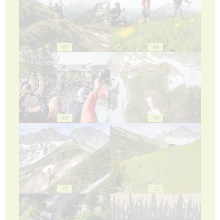
67
68
69
70
71
72