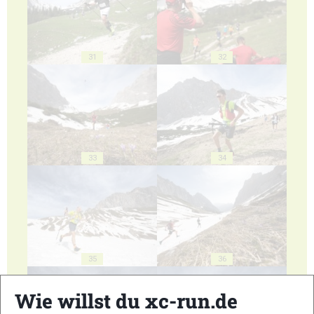
31
32
33
34
35
36
Wie willst du xc-run.de