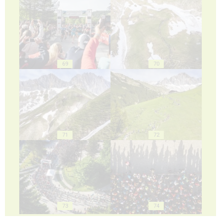
69
70
71
72
73
74