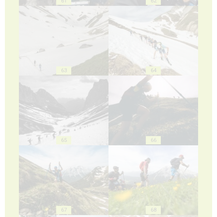
61
62
63
64
65
66
67
68