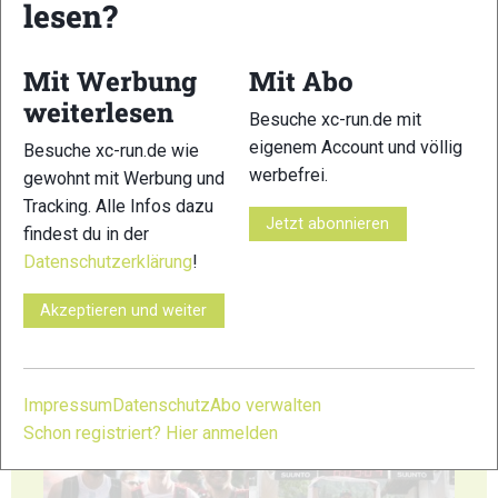
lesen?
Mit Werbung
Mit Abo
37
38
weiterlesen
Besuche xc-run.de mit
eigenem Account und völlig
Besuche xc-run.de wie
werbefrei.
gewohnt mit Werbung und
Tracking. Alle Infos dazu
Jetzt abonnieren
findest du in der
39
40
Datenschutzerklärung
!
Akzeptieren und weiter
41
42
Impressum
Datenschutz
Abo verwalten
Schon registriert? Hier anmelden