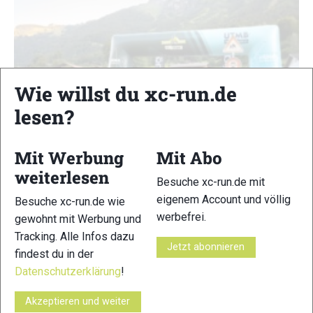
Wie willst du xc-run.de
lesen?
Mit Werbung
Mit Abo
weiterlesen
Eiger Ultra Trail by UTMB 2026: Offene Rennen
Besuche xc-run.de mit
und starke DACH-Ergebnisse vor der Eiger
eigenem Account und völlig
Besuche xc-run.de wie
Nordwand
werbefrei.
gewohnt mit Werbung und
Top-News
|
Trailrunning
Tracking. Alle Infos dazu
Jetzt abonnieren
Markus Mingo
-
20. Juli 2026
findest du in der
Der Eiger Ultra Trail by UTMB 2026 hielt, was die offene
Datenschutzerklärung
!
Startliste versprach. Ohne die ganz großen Stars entwickelte
Akzeptieren und weiter
sich insbesondere auf der Königsdistanz ein spannender