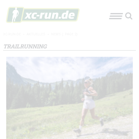
XC-RUN.DE
»
AKTUELLES
»
NEWS
(: PAGE 2)
TRAILRUNNING