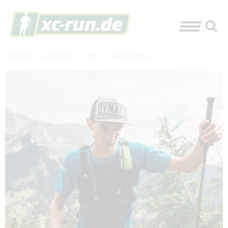
XC-RUN.DE
»
AKTUELLES
»
NEWS
»
TRAILRUNNING