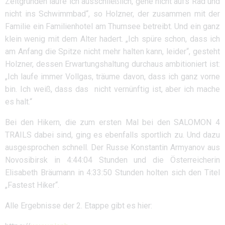
Zeitgründen laufe ich ausschließlich, gehe nicht aufs Rad und
nicht ins Schwimmbad“, so Holzner, der zusammen mit der
Familie ein Familienhotel am Thumsee betreibt. Und ein ganz
klein wenig mit dem Alter hadert. „Ich spüre schon, dass ich
am Anfang die Spitze nicht mehr halten kann, leider“, gesteht
Holzner, dessen Erwartungshaltung durchaus ambitioniert ist:
„Ich laufe immer Vollgas, träume davon, dass ich ganz vorne
bin. Ich weiß, dass das nicht vernünftig ist, aber ich mache
es halt.“
Bei den Hikern, die zum ersten Mal bei den SALOMON 4
TRAILS dabei sind, ging es ebenfalls sportlich zu. Und dazu
ausgesprochen schnell. Der Russe Konstantin Armyanov aus
Novosibirsk in 4:44:04 Stunden und die Österreicherin
Elisabeth Bräumann in 4:33:50 Stunden holten sich den Titel
„Fastest Hiker“.
Alle Ergebnisse der 2. Etappe gibt es hier: