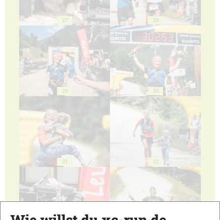
27
28
29
30
31
32
Wie willst du xc-run.de