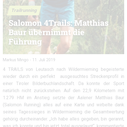
Trailrunning
Salomon 4Trails: Matthias
Baur übernimmt die
Führung
Markus Mingo
-
11. Juli 2019
4 TRAILS von Leutasch nach Wildermieming begeisterte
wieder durch ein perfekt ausgesuchtes Streckenprofil in
einer Tiroler Bilderbuchlandschaft. Da konnte der Sport
natürlich nicht zurückstehen. Auf den 22,9 Kilometern mit
1.279 HM im Anstieg setzte der Aalener Matthias Baur
(Salomon Running) alles auf eine Karte und wirbelte dank
seines Tagessieges in Wildermieming die Gesamtwertung
gehörig durcheinander. „Ich habe alles gegeben, bin gerannt,
was ich konnte und bin jetzt total ausgelaugt“, kommentierte