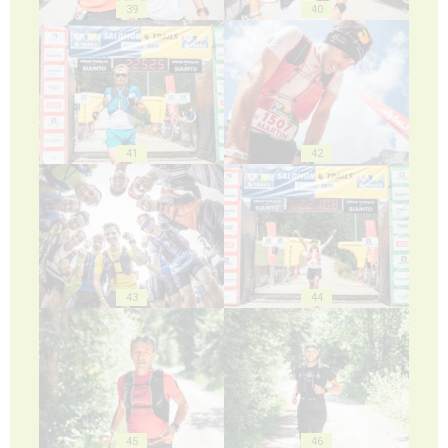
39
40
41
42
43
44
45
46