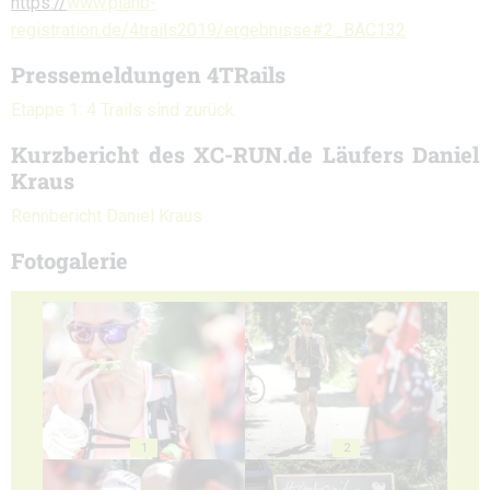
https://
www.planb-
registration.de/4trails2019/ergebnisse#2_BAC132
Pressemeldungen 4TRails
Etappe 1: 4 Trails sind zurück
Kurzbericht des XC-RUN.de Läufers Daniel
Kraus
Rennbericht Daniel Kraus
Fotogalerie
1
2