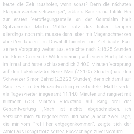
heute die Zeit rausholen, wann sonst? Denn die nächsten
Etappen werden schwieriger“, erklärte Baur seine Taktik. Bis
zur ersten Verpflegungsstelle an der Gaistalalm hielt
Spitzenreiter Martin Mattle trotz des hohen Tempos
allerdings noch mit, musste dann aber mit Magenschmerzen
abreißen lassen. Im Downhill hinunter ins Ziel baute Baur
seinen Vorsprung weiter aus, erreichte nach 2:18:25 Stunden
die kleine Gemeinde Wildermieming auf einem Hochplateau
im Inntal und hatte schlussendlich 2:40,0 Minuten Vorsprung
auf den Lokalmatador Rene Mair (2:21:05 Stunden) und den
Schweizer Simon Zahnd (2:22:22 Stunden), der sich damit auf
Rang zwei in der Gesamtwertung vorarbeitete. Mattle verlor
als Tagesvierter insgesamt 11:14,0 Minuten und rangiert mit
nunmehr 6:58 Minuten Rückstand auf Rang drei der
Gesamtwertung. „Noch ist nichts abgeschrieben, ich
versuche mich zu regenerieren und habe ja noch zwei Tage,
die mir vom Profil her entgegenkommen“, zeigte sich der
Athlet aus Ischgl trotz seines Rückschlags zuversichtlich.