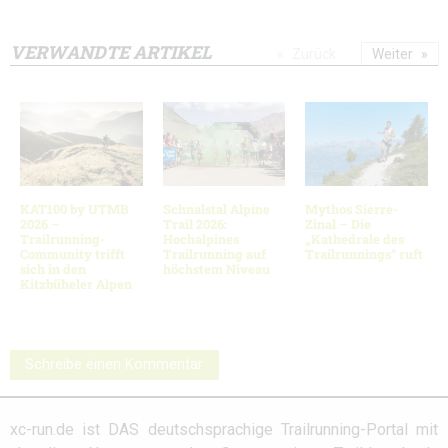
VERWANDTE ARTIKEL
Zurück
Weiter
KAT100 by UTMB
Schnalstal Alpine
Mythos Sierre-
2026 –
Trail 2026:
Zinal – Die
Trailrunning-
Hochalpines
„Kathedrale des
Community trifft
Trailrunning auf
Trailrunnings“ ruft
sich in den
höchstem Niveau
Kitzbüheler Alpen
Schreibe einen Kommentar
xc-run.de ist DAS deutschsprachige Trailrunning-Portal mit