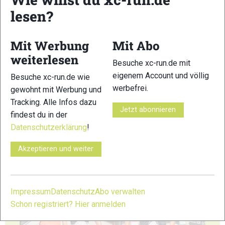
lesen?
33
34
Mit Werbung
Mit Abo
weiterlesen
Besuche xc-run.de mit
eigenem Account und völlig
Besuche xc-run.de wie
35
36
werbefrei.
gewohnt mit Werbung und
Tracking. Alle Infos dazu
Jetzt abonnieren
findest du in der
Datenschutzerklärung
!
Akzeptieren und weiter
37
38
Impressum
Datenschutz
Abo verwalten
Schon registriert? Hier anmelden