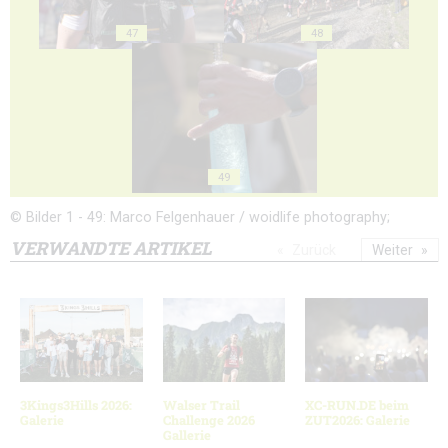
47
48
49
© Bilder 1 - 49: Marco Felgenhauer / woidlife photography;
VERWANDTE ARTIKEL
Zurück
Weiter
3Kings3Hills 2026:
Walser Trail
XC-RUN.DE beim
Galerie
Challenge 2026
ZUT2026: Galerie
Gallerie