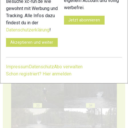
eigenem Account und völlig
Besuche xc-run.de wie
werbefrei.
gewohnt mit Werbung und
Tracking. Alle Infos dazu
Jetzt abonnieren
findest du in der
29
30
Datenschutzerklärung
!
Akzeptieren und weiter
31
32
Impressum
Datenschutz
Abo verwalten
Schon registriert? Hier anmelden
33
34