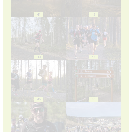
41
42
43
44
45
46