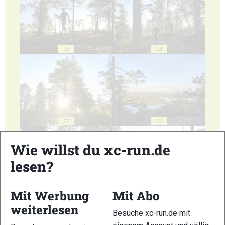
23
24
25
26
Wie willst du xc-run.de
lesen?
Mit Werbung
Mit Abo
27
28
weiterlesen
Besuche xc-run.de mit