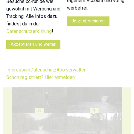
eigenem Account und völlig
Besuche xc-run.de wie
werbefrei.
gewohnt mit Werbung und
Tracking. Alle Infos dazu
Jetzt abonnieren
findest du in der
29
30
Datenschutzerklärung
!
Akzeptieren und weiter
31
32
Impressum
Datenschutz
Abo verwalten
Schon registriert? Hier anmelden
33
34