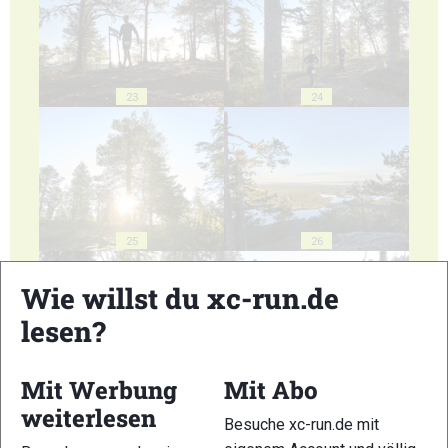
23
24
25
26
Wie willst du xc-run.de
lesen?
Mit Werbung
Mit Abo
27
28
weiterlesen
Besuche xc-run.de mit