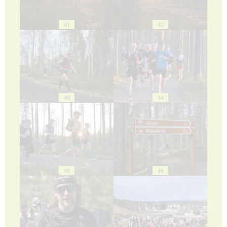
41
42
43
44
45
46