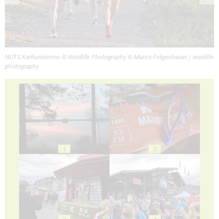
NUTS Karhunkierros © Woidlife Photography © Marco Felgenhauer / woidlife
photography
1
2