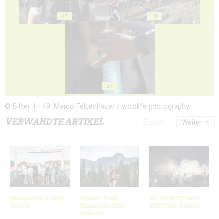
47
48
49
© Bilder 1 - 49: Marco Felgenhauer / woidlife photography;
VERWANDTE ARTIKEL
Zurück
Weiter
3Kings3Hills 2026:
Walser Trail
XC-RUN.DE beim
Galerie
Challenge 2026
ZUT2026: Galerie
Gallerie