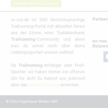
Schreibe einen Kommentar
Partne
xc-run.de ist DAS deutschsprachige
Trailrunning-Portal mit aktuellen News
aus der Szene, einer Traildatenbank,
Trailrunning
-Community und allem
xc-run.
Netzwe
was du sonst noch über deine
Lieblingssportart wissen solltest.
fa
Ob
Trailrunning
-Anfänger oder Profi-
Sportler, wir haben immer ein offenes
Ohr für dich! Du kannst uns jederzeit
über das
Kontaktformular
erreichen.
© 2026 Felgenhauer Medien GbR