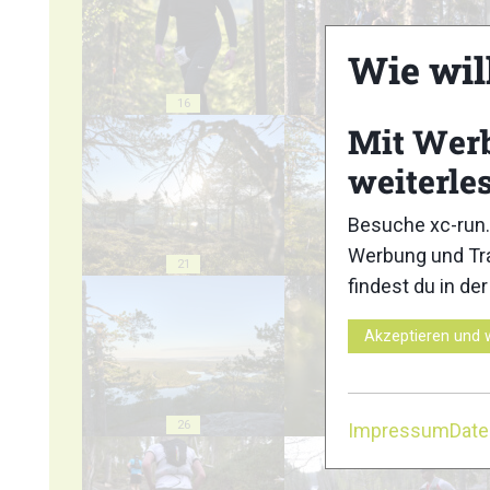
Wie wil
16
17
Mit Wer
weiterle
Besuche xc-run.
Werbung und Tra
21
22
findest du in de
Akzeptieren und 
26
27
Impressum
Dat