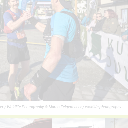
 / Woidlife Photography © Marco Felgenhauer / woidlife photography