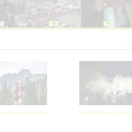
7
48
49
Z
ail Challenge 2026 Gallerie
XC-RUN.DE beim ZUT2026: Ga