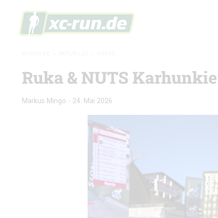
XC-RUN.DE
»
AKTUELLES
»
FOTOS
Ruka & NUTS Karhunkierr
Markus Mingo
-
24. Mai 2026