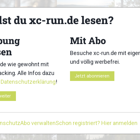
lst du xc-run.de lesen?
18
19
bung
Mit Abo
sen
Besuche xc-run.de mit eig
und völlig werbefrei.
de wie gewohnt mit
cking. Alle Infos dazu
Jetzt abonnieren
23
24
r
Datenschutzerklärung
!
weiter
28
29
enschutz
Abo verwalten
Schon registriert? Hier anmelden