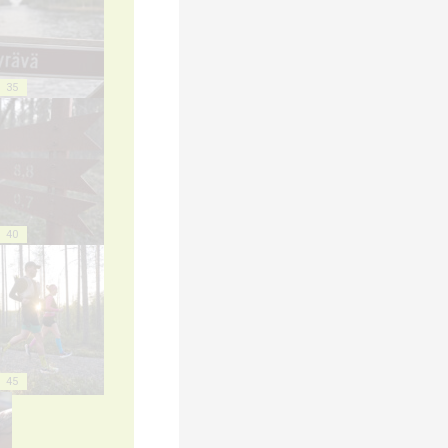
35
40
45