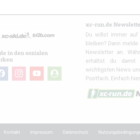
r
xc-run.de Newslett
Du willst immer au
bleiben? Dann melde 
Newsletter an. Wäh
de in den sozialen
rken
erhältst du damit 
wichtigsten News un
cebook
instagram
youtube
user-
Postfach. Einfach hie
circle
Kontakt
Impressum
Datenschutz
Nutzungsbedingung