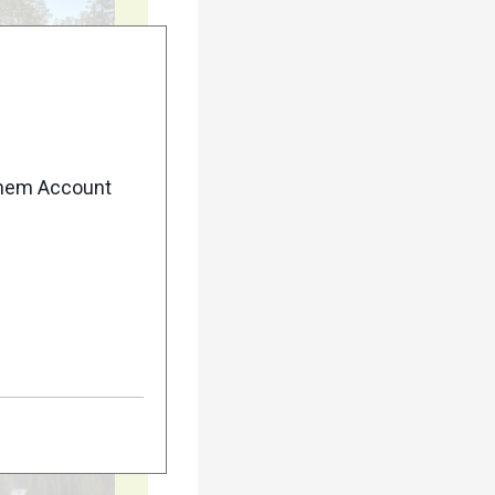
20
enem Account
25
30