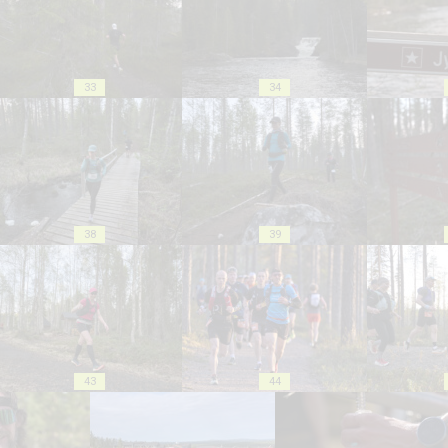
33
34
38
39
43
44