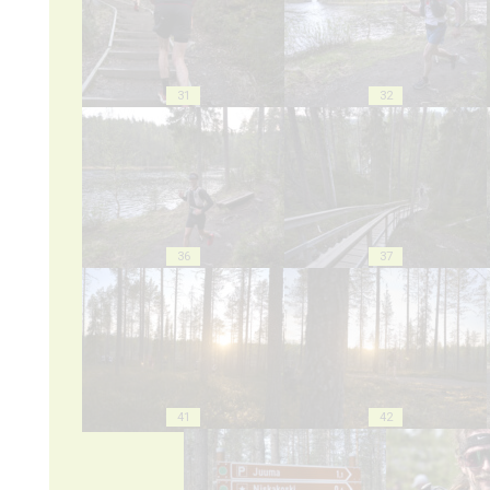
31
32
36
37
41
42