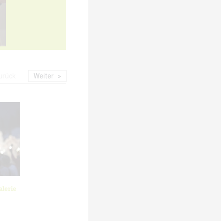
urück
Weiter
lerie