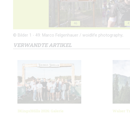
46
4
© Bilder 1 - 49: Marco Felgenhauer / woidlife photography;
VERWANDTE ARTIKEL
3Kings3Hills 2026: Galerie
Walser Tr