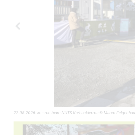
22.05.2026: xc—run beim NUTS Karhunkierros © Marco Felgenhauer