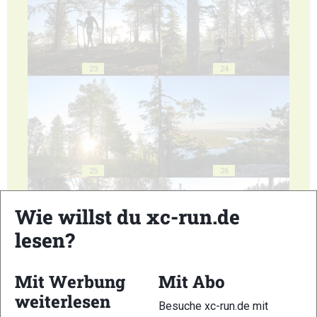
23
24
25
26
Wie willst du xc-run.de
lesen?
27
28
Mit Werbung
Mit Abo
weiterlesen
Besuche xc-run.de mit