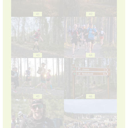
41
42
43
44
45
46