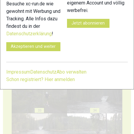
eigenem Account und völlig
Besuche xc-run.de wie
werbefrei.
gewohnt mit Werbung und
Tracking. Alle Infos dazu
Jetzt abonnieren
29
30
findest du in der
Datenschutzerklärung
!
Akzeptieren und weiter
31
32
Impressum
Datenschutz
Abo verwalten
Schon registriert? Hier anmelden
33
34