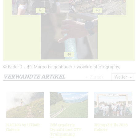
47
48
49
© Bilder 1 - 49: Marco Felgenhauer / woidlife photography;
VERWANDTE ARTIKEL
Zurück
Weiter
KAT100 by UTMB:
Bildergalerie
3Kings3Hills 2026:
Galerie
Dynafit und OTF
Galerie
Trailrunning