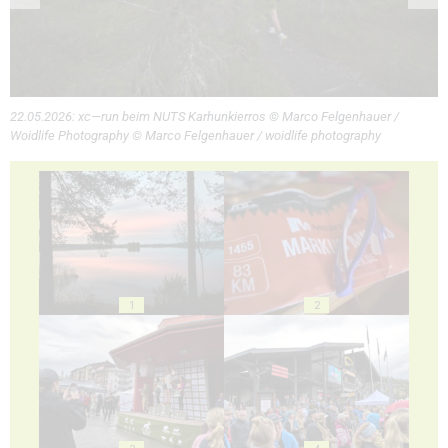
22.05.2026: xc—run beim NUTS Karhunkierros © Marco Felgenhauer /
Woidlife Photography © Marco Felgenhauer / woidlife photography
1
2