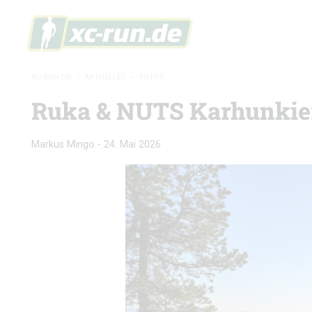
XC-RUN.DE
»
AKTUELLES
»
FOTOS
Ruka & NUTS Karhunkierr
Markus Mingo
-
24. Mai 2026