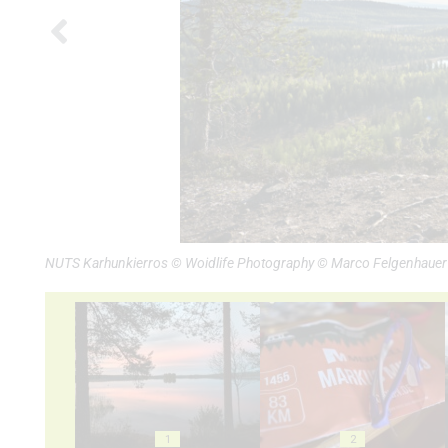
NUTS Karhunkierros © Woidlife Photography © Marco Felgenhauer 
1
2