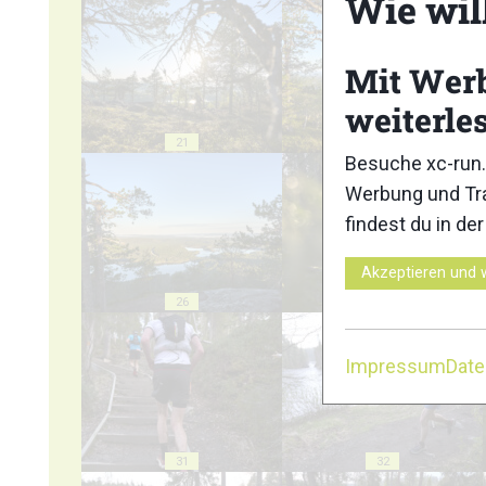
Wie wil
Mit Wer
weiterle
21
22
Besuche xc-run.
Werbung und Tra
findest du in de
Akzeptieren und 
26
27
Impressum
Dat
31
32