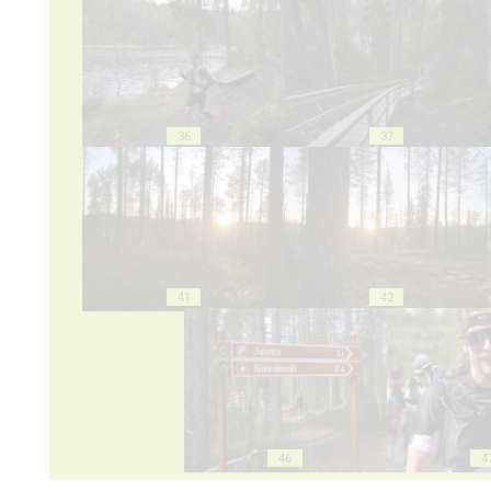
36
37
41
42
46
4