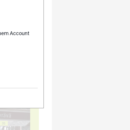
enem Account
25
30
35