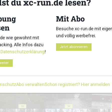
lst du xc-run.de lesen?
bung
Mit Abo
sen
Besuche xc-run.de mit eig
23
24
und völlig werbefrei.
de wie gewohnt mit
cking. Alle Infos dazu
Jetzt abonnieren
r
Datenschutzerklärung
!
weiter
28
29
enschutz
Abo verwalten
Schon registriert? Hier anmelden
33
34