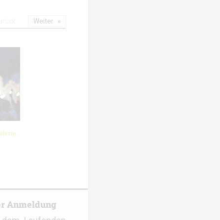
urück
Weiter
lerie
er Anmeldung