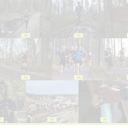
38
39
43
44
7
48
49