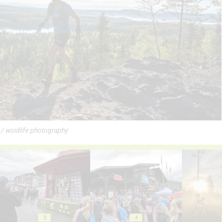
/ woidlife photography
3
4