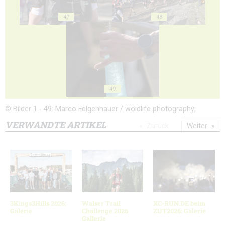
47
48
49
© Bilder 1 - 49: Marco Felgenhauer / woidlife photography;
VERWANDTE ARTIKEL
Zurück
Weiter
3Kings3Hills 2026:
Walser Trail
XC-RUN.DE beim
Galerie
Challenge 2026
ZUT2026: Galerie
Gallerie