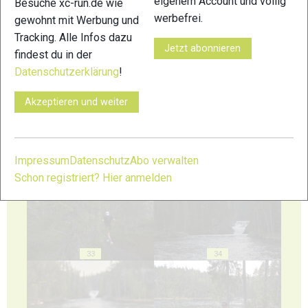
eigenem Account und völlig
Besuche xc-run.de wie
werbefrei.
gewohnt mit Werbung und
Tracking. Alle Infos dazu
Jetzt abonnieren
findest du in der
29
30
Datenschutzerklärung
!
Akzeptieren und weiter
31
32
Impressum
Datenschutz
Abo verwalten
Schon registriert? Hier anmelden
33
34