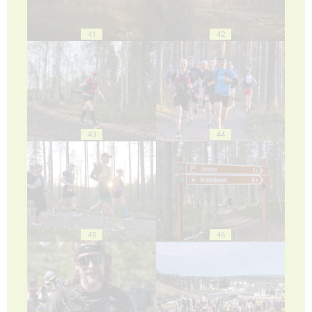
41
42
43
44
45
46