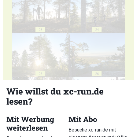
23
24
25
26
Wie willst du xc-run.de
lesen?
Mit Werbung
Mit Abo
27
28
weiterlesen
Besuche xc-run.de mit