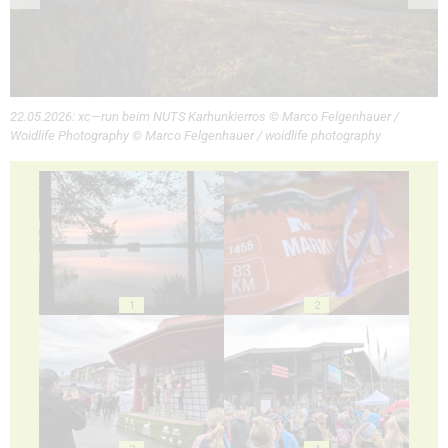
22.05.2026: xc—run beim NUTS Karhunkierros © Marco Felgenhauer /
Woidlife Photography © Marco Felgenhauer / woidlife photography
1
2