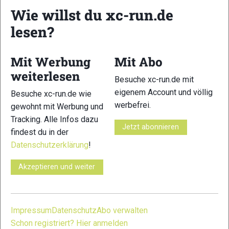
23
24
Wie willst du xc-run.de
lesen?
Mit Werbung
Mit Abo
weiterlesen
25
26
Besuche xc-run.de mit
eigenem Account und völlig
Besuche xc-run.de wie
werbefrei.
gewohnt mit Werbung und
Tracking. Alle Infos dazu
Jetzt abonnieren
findest du in der
Datenschutzerklärung
!
27
28
Akzeptieren und weiter
Impressum
Datenschutz
Abo verwalten
Schon registriert? Hier anmelden
29
30