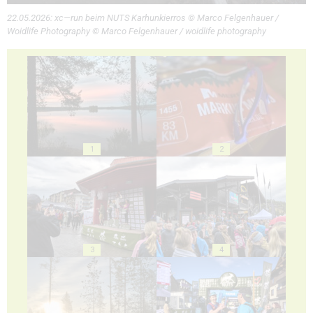
22.05.2026: xc—run beim NUTS Karhunkierros © Marco Felgenhauer /
Woidlife Photography © Marco Felgenhauer / woidlife photography
1
2
3
4