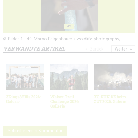
49
© Bilder 1 - 49: Marco Felgenhauer / woidlife photography;
VERWANDTE ARTIKEL
Zurück
Weiter
3Kings3Hills 2026:
Walser Trail
XC-RUN.DE beim
Galerie
Challenge 2026
ZUT2026: Galerie
Gallerie
Schreibe einen Kommentar