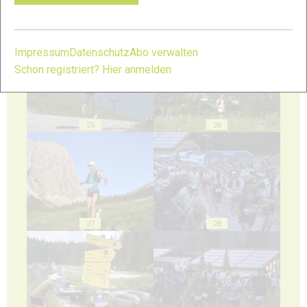
23
24
Impressum
Datenschutz
Abo verwalten
Schon registriert? Hier anmelden
25
26
27
28