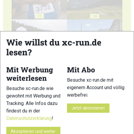
17
18
Wie willst du xc-run.de
lesen?
19
20
Mit Werbung
Mit Abo
weiterlesen
Besuche xc-run.de mit
eigenem Account und völlig
Besuche xc-run.de wie
werbefrei.
gewohnt mit Werbung und
21
22
Tracking. Alle Infos dazu
Jetzt abonnieren
findest du in der
Datenschutzerklärung
!
Akzeptieren und weiter