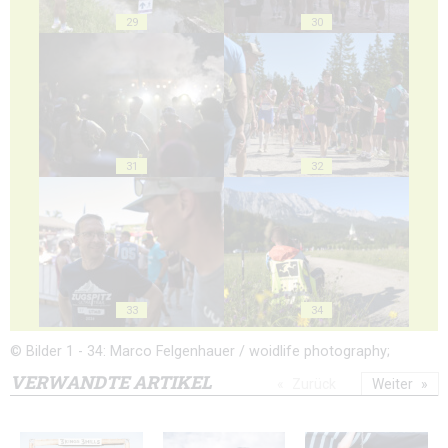
29
30
31
32
33
34
© Bilder 1 - 34: Marco Felgenhauer / woidlife photography;
VERWANDTE ARTIKEL
Zurück
Weiter