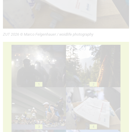
ZUT 2026 © Marco Felgenhauer / woidlife photography
1
2
3
4