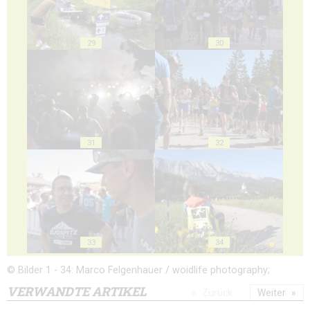
29
30
31
32
33
34
© Bilder 1 - 34: Marco Felgenhauer / woidlife photography;
VERWANDTE ARTIKEL
Zurück
Weiter