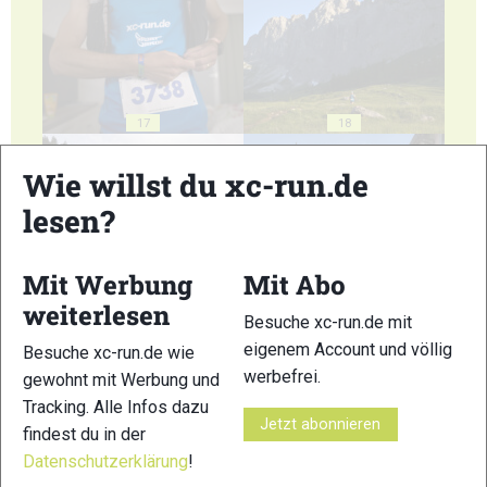
17
18
Wie willst du xc-run.de
lesen?
Mit Werbung
Mit Abo
19
20
weiterlesen
Besuche xc-run.de mit
eigenem Account und völlig
Besuche xc-run.de wie
werbefrei.
gewohnt mit Werbung und
Tracking. Alle Infos dazu
Jetzt abonnieren
findest du in der
21
22
Datenschutzerklärung
!