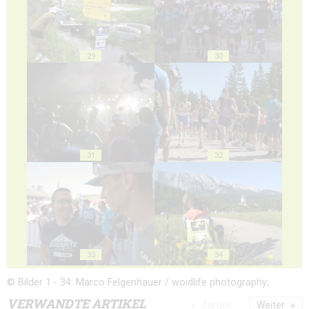
29
30
31
32
33
34
© Bilder 1 - 34: Marco Felgenhauer / woidlife photography;
VERWANDTE ARTIKEL
Zurück
Weiter