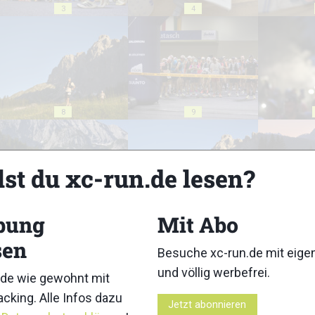
3
4
8
9
lst du xc-run.de lesen?
13
14
bung
Mit Abo
sen
Besuche xc-run.de mit eig
und völlig werbefrei.
de wie gewohnt mit
cking. Alle Infos dazu
Jetzt abonnieren