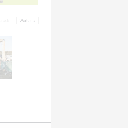
urück
Weiter