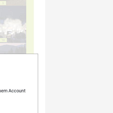
5
10
15
enem Account