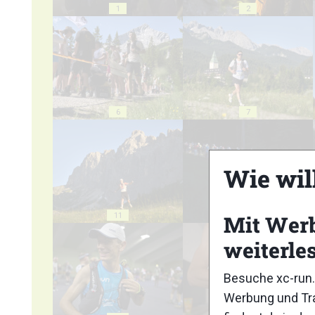
1
2
6
7
Wie wil
11
12
Mit Wer
weiterle
Besuche xc-run.
Werbung und Tra