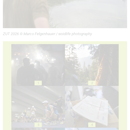
ZUT 2026 © Marco Felgenhauer / woidlife photography
1
2
3
4