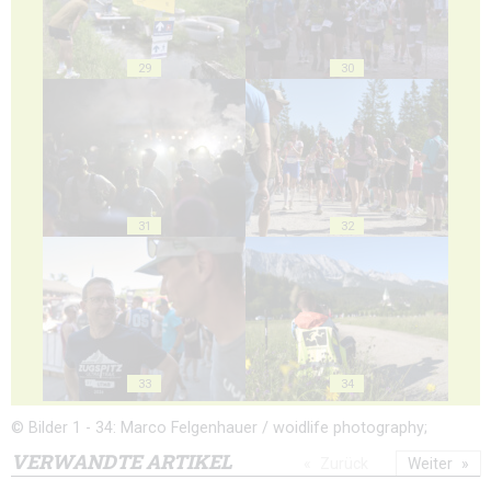
29
30
31
32
33
34
© Bilder 1 - 34: Marco Felgenhauer / woidlife photography;
VERWANDTE ARTIKEL
Zurück
Weiter