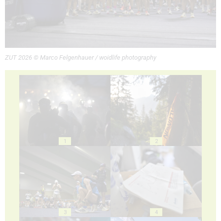
ZUT 2026 © Marco Felgenhauer / woidlife photography
1
2
3
4