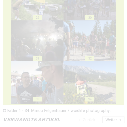
29
30
31
32
33
34
© Bilder 1 - 34: Marco Felgenhauer / woidlife photography;
VERWANDTE ARTIKEL
Zurück
Weiter