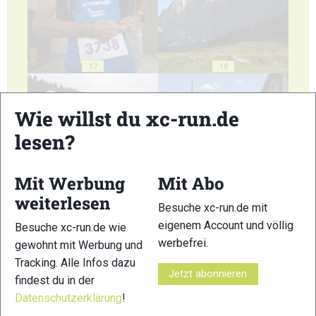
17
18
Wie willst du xc-run.de
lesen?
19
20
Mit Werbung
Mit Abo
weiterlesen
Besuche xc-run.de mit
eigenem Account und völlig
Besuche xc-run.de wie
werbefrei.
gewohnt mit Werbung und
Tracking. Alle Infos dazu
21
22
Jetzt abonnieren
findest du in der
Datenschutzerklärung
!