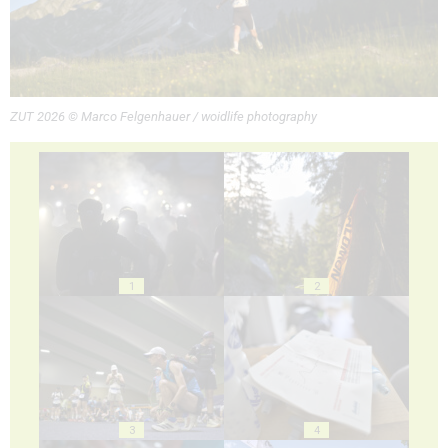
ZUT 2026 © Marco Felgenhauer / woidlife photography
1
2
3
4