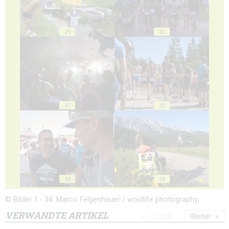
29
30
31
32
33
34
© Bilder 1 - 34: Marco Felgenhauer / woidlife photography;
VERWANDTE ARTIKEL
Zurück
Weiter