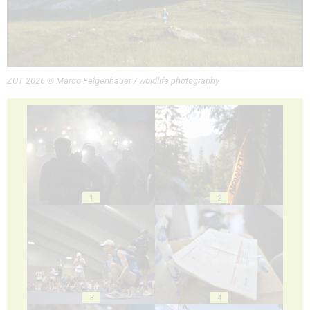
ZUT 2026 © Marco Felgenhauer / woidlife photography
1
2
3
4