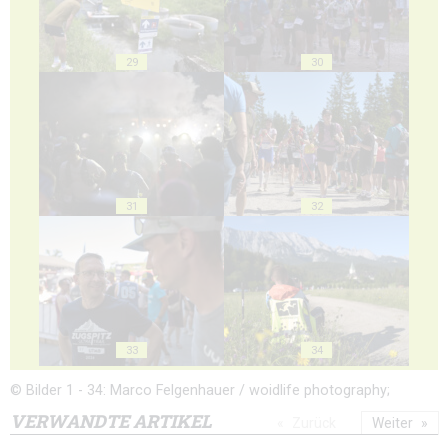
29
30
31
32
33
34
© Bilder 1 - 34: Marco Felgenhauer / woidlife photography;
VERWANDTE ARTIKEL
Zurück
Weiter