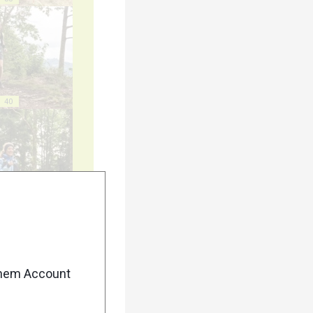
40
45
enem Account
50