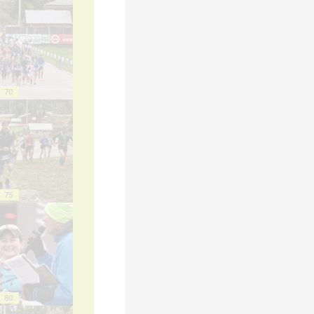
70
75
80