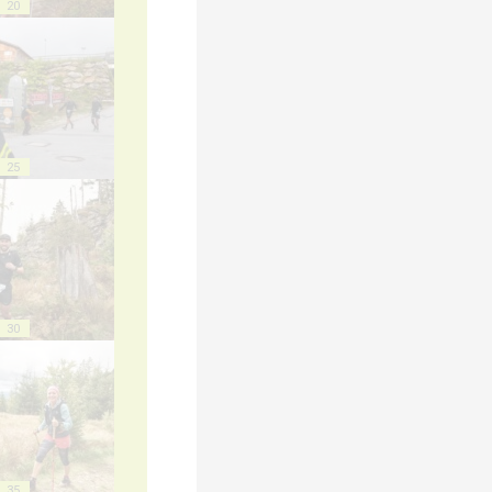
20
25
30
35