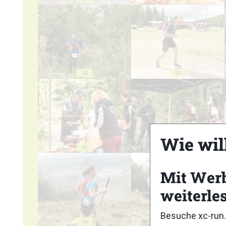
36
37
Wie wil
41
42
Mit Wer
weiterle
Besuche xc-run.
46
47