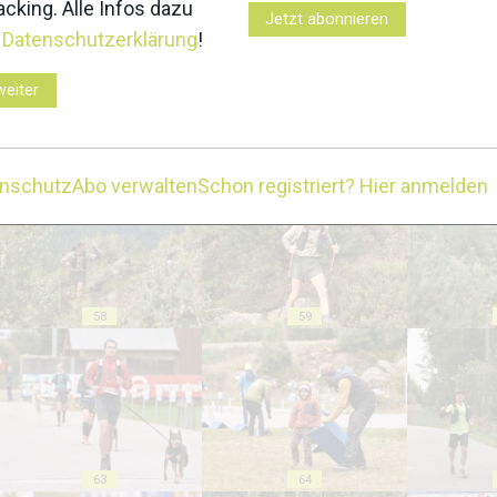
cking. Alle Infos dazu
Jetzt abonnieren
r
Datenschutzerklärung
!
weiter
53
54
enschutz
Abo verwalten
Schon registriert? Hier anmelden
58
59
63
64