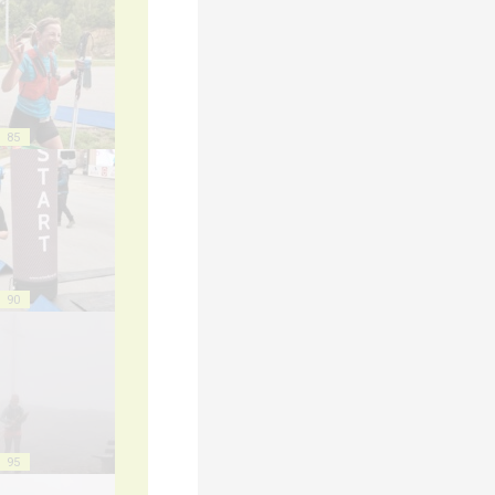
85
90
95