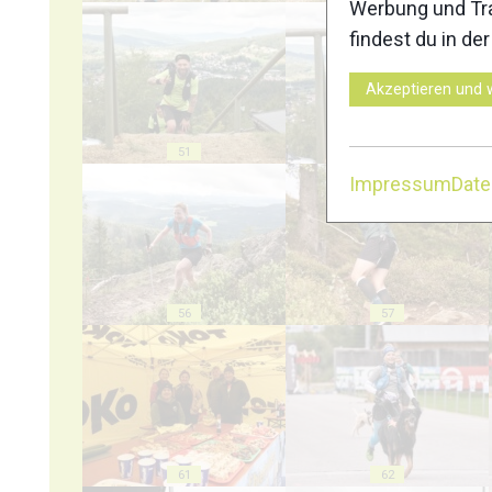
Werbung und Tra
findest du in de
Akzeptieren und 
51
52
Impressum
Dat
56
57
61
62