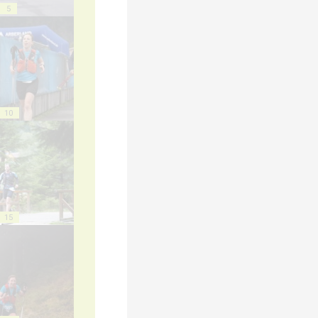
5
10
15