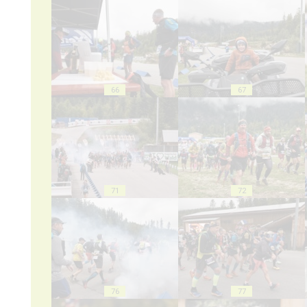
66
67
71
72
76
77