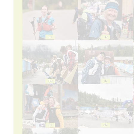
81
82
86
87
91
92