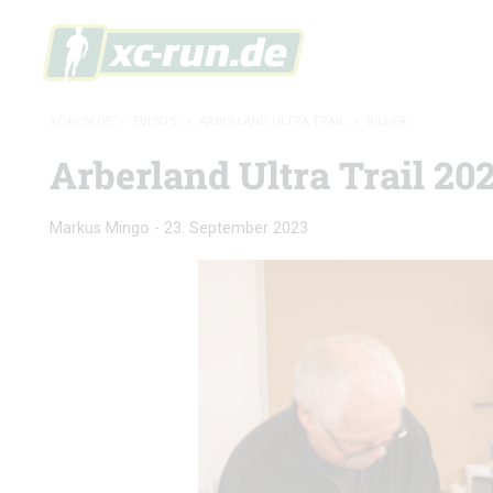
XC-RUN.DE
»
EVENTS
»
ARBERLAND ULTRA TRAIL
»
BILDER
Arberland Ultra Trail 202
Markus Mingo
-
23. September 2023