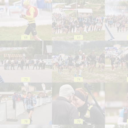
68
69
73
74
78
79