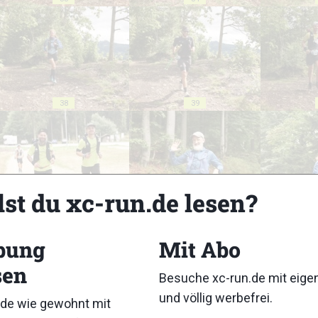
38
39
lst du xc-run.de lesen?
43
44
bung
Mit Abo
sen
Besuche xc-run.de mit eig
und völlig werbefrei.
de wie gewohnt mit
48
49