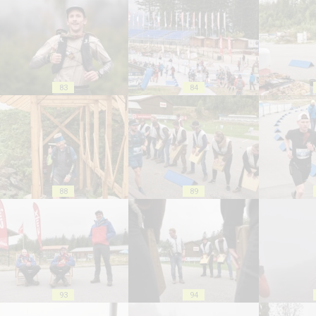
83
84
88
89
93
94