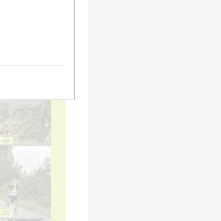
55
60
65