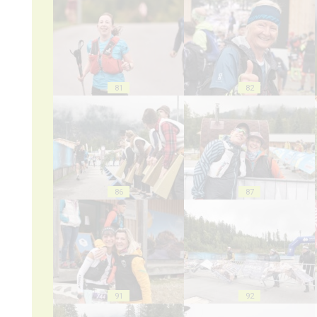
81
82
86
87
91
92