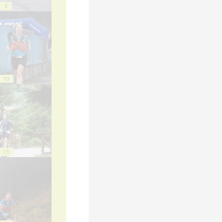
5
10
15