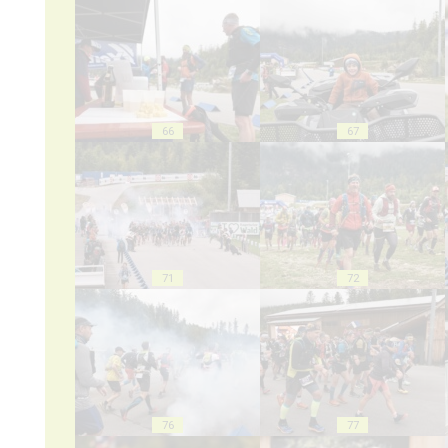
66
67
71
72
76
77