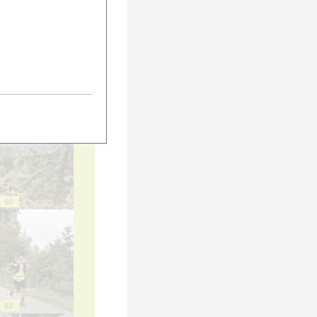
55
60
65