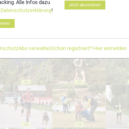
cking. Alle Infos dazu
Jetzt abonnieren
r
Datenschutzerklärung
!
weiter
53
54
enschutz
Abo verwalten
Schon registriert? Hier anmelden
58
59
63
64