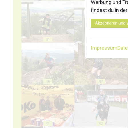
Werbung und Tra
findest du in de
Akzeptieren und 
51
52
Impressum
Dat
56
57
61
62