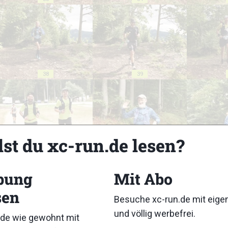
38
39
lst du xc-run.de lesen?
43
44
bung
Mit Abo
sen
Besuche xc-run.de mit eig
und völlig werbefrei.
de wie gewohnt mit
48
49