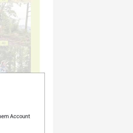
40
45
enem Account
50