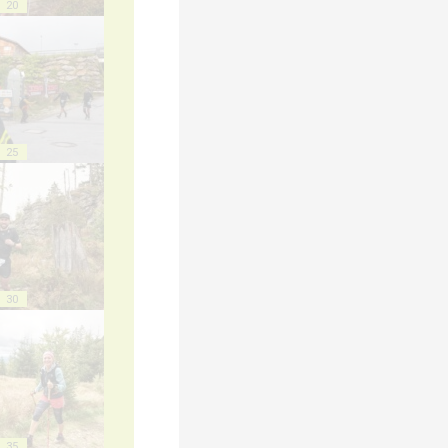
20
25
30
35