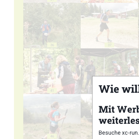
36
37
Wie wil
41
42
Mit Wer
weiterle
Besuche xc-run.
46
47