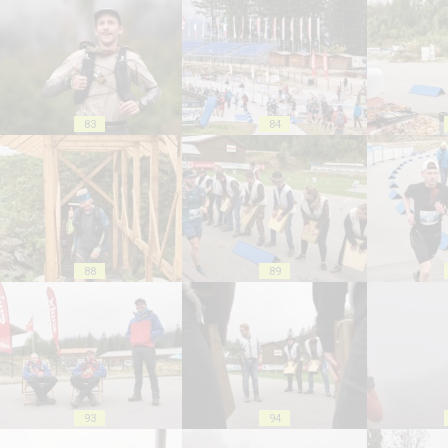
83
84
88
89
93
94