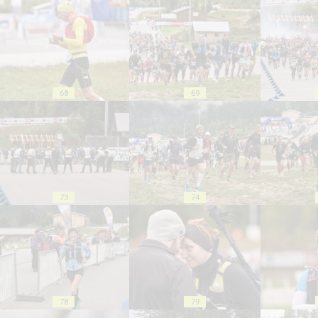
68
69
73
74
78
79