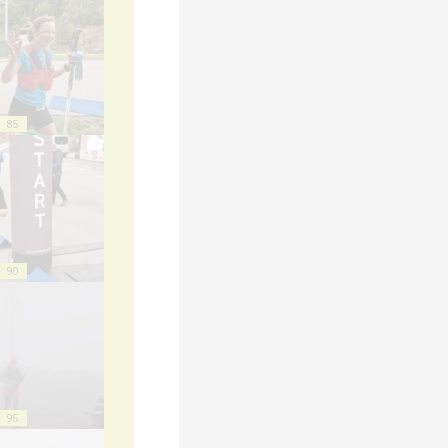
85
90
95