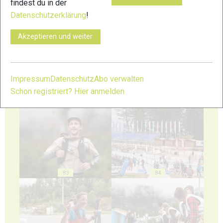
findest du in der
Datenschutzerklärung
!
79
80
Akzeptieren und weiter
Impressum
Datenschutz
Abo verwalten
Schon registriert? Hier anmelden
81
82
83
84