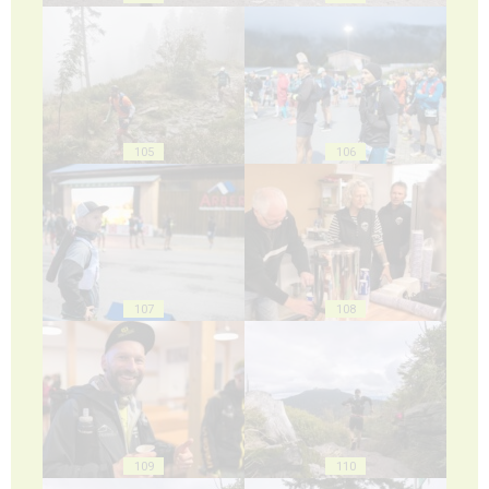
105
106
107
108
109
110