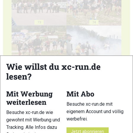
73
74
Wie willst du xc-run.de
75
76
lesen?
Mit Werbung
Mit Abo
weiterlesen
Besuche xc-run.de mit
77
78
eigenem Account und völlig
Besuche xc-run.de wie
werbefrei.
gewohnt mit Werbung und
Tracking. Alle Infos dazu
Jetzt abonnieren