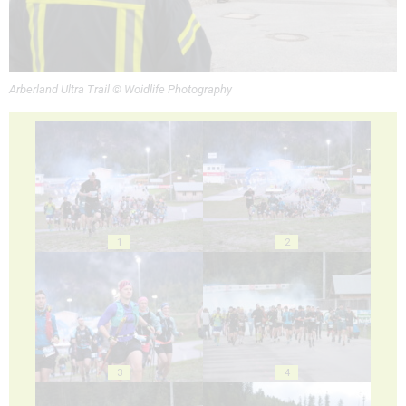
Arberland Ultra Trail © Woidlife Photography
1
2
3
4