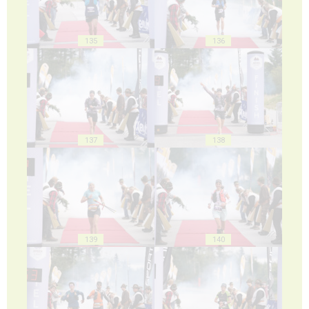
135
136
137
138
139
140