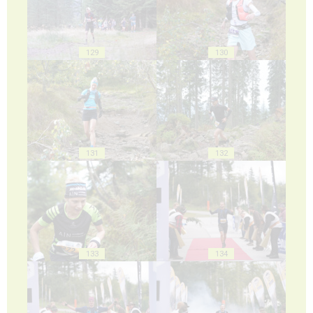
129
130
131
132
133
134