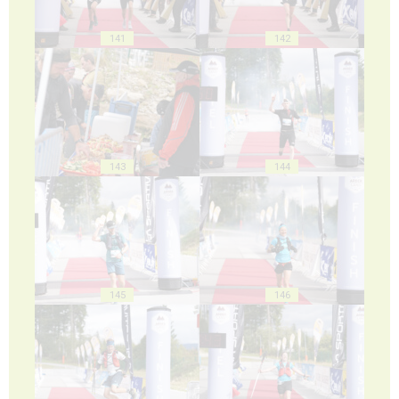
141
142
143
144
145
146