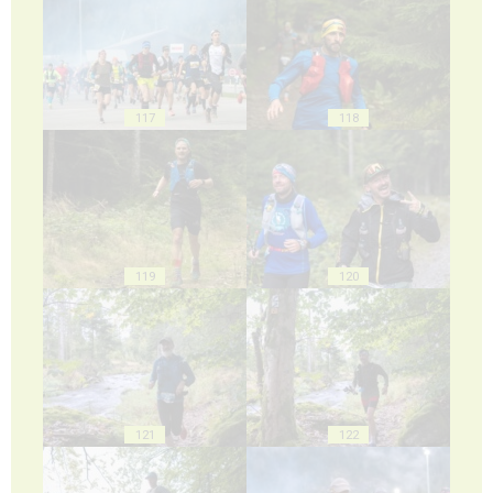
117
118
119
120
121
122