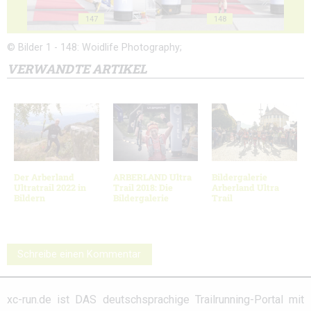
147
148
© Bilder 1 - 148: Woidlife Photography;
VERWANDTE ARTIKEL
Der Arberland
ARBERLAND Ultra
Bildergalerie
Ultratrail 2022 in
Trail 2018: Die
Arberland Ultra
Bildern
Bildergalerie
Trail
Schreibe einen Kommentar
xc-run.de ist DAS deutschsprachige Trailrunning-Portal mit