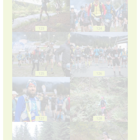
123
124
125
126
127
128