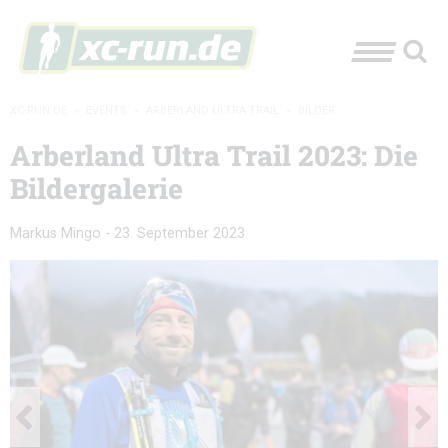
XC-RUN.DE
»
EVENTS
»
ARBERLAND ULTRA TRAIL
»
BILDER
Arberland Ultra Trail 2023: Die
Bildergalerie
Markus Mingo
-
23. September 2023