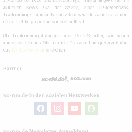
xc-run.de ist DAS deutschsprachige Trailrunning-Portal mit
aktuellen News aus der Szene, einer Traildatenbank,
Trailrunning
-Community und allem was du sonst noch über
deine Lieblingssportart wissen solltest.
Ob
Trailrunning
-Anfänger oder Profi-Sportler, wir haben
immer ein offenes Ohr für dich! Du kannst uns jederzeit über
das
Kontaktformular
erreichen.
Partner
xc-run.de in den sozialen Netzwerken
facebook
instagram
youtube
user-
circle
xc-run.de Newsletter Anmeldung