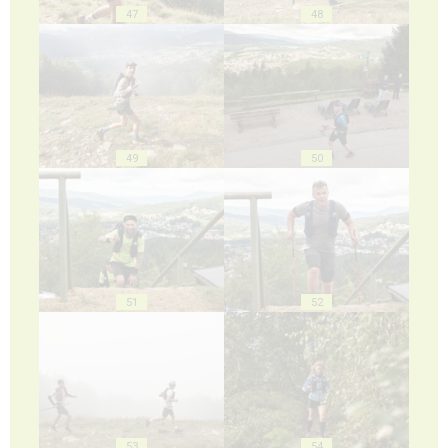
47
48
49
50
51
52
53
54