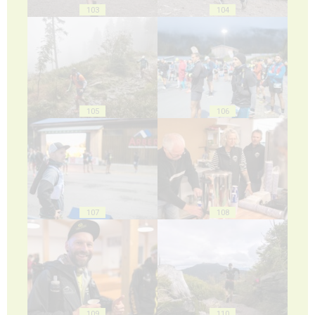
103
104
105
106
107
108
109
110