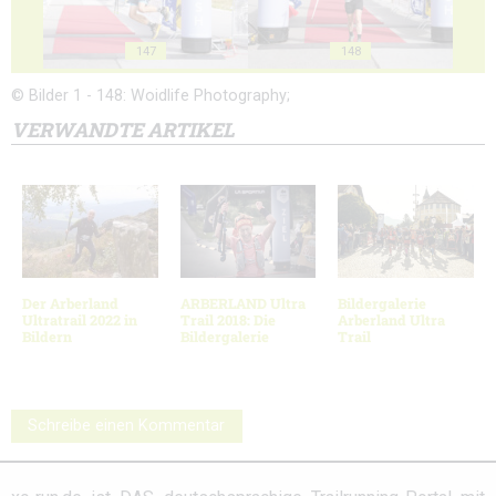
147
148
© Bilder 1 - 148: Woidlife Photography;
VERWANDTE ARTIKEL
Der Arberland
ARBERLAND Ultra
Bildergalerie
Ultratrail 2022 in
Trail 2018: Die
Arberland Ultra
Bildern
Bildergalerie
Trail
Schreibe einen Kommentar