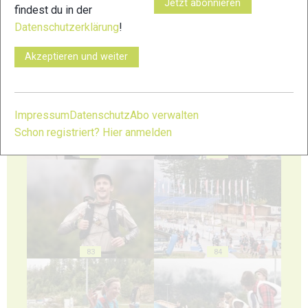
Jetzt abonnieren
findest du in der
Datenschutzerklärung
!
79
80
Akzeptieren und weiter
Impressum
Datenschutz
Abo verwalten
Schon registriert? Hier anmelden
81
82
83
84