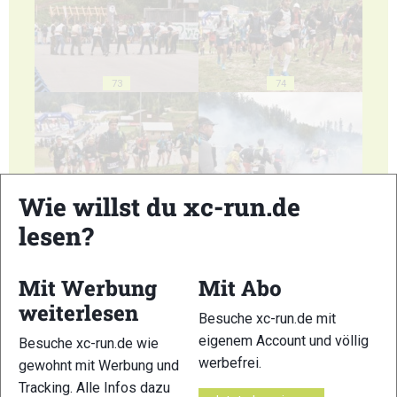
73
74
Wie willst du xc-run.de
75
76
lesen?
Mit Werbung
Mit Abo
weiterlesen
Besuche xc-run.de mit
eigenem Account und völlig
77
78
Besuche xc-run.de wie
werbefrei.
gewohnt mit Werbung und
Tracking. Alle Infos dazu