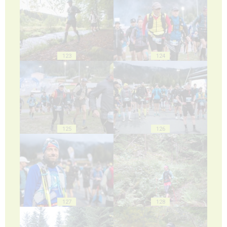
123
124
125
126
127
128