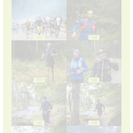
117
118
119
120
121
122