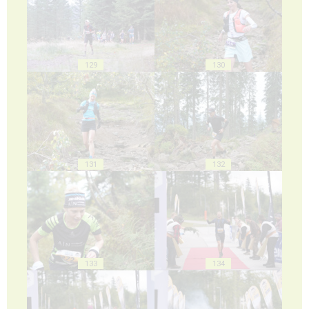
129
130
131
132
133
134