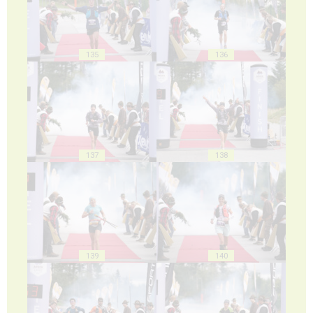
135
136
137
138
139
140