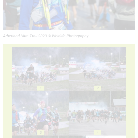
Arberland Ultra Trail 2023 © Woidlife Photography
1
2
3
4