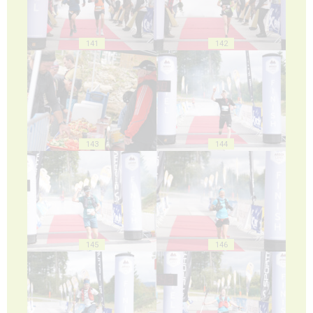
141
142
143
144
145
146