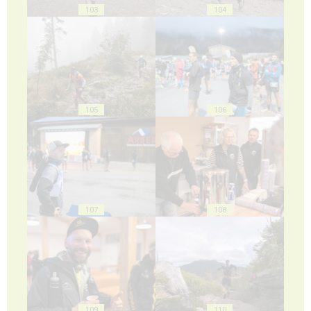
103
104
105
106
107
108
109
110