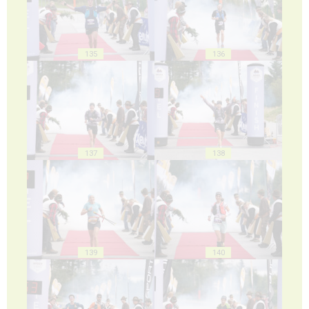
135
136
137
138
139
140