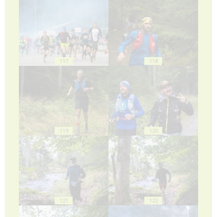
117
118
119
120
121
122