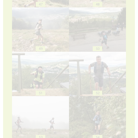
47
48
49
50
51
52
53
54