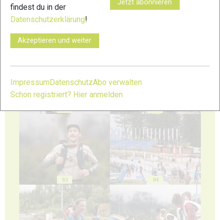
Jetzt abonnieren
findest du in der
Datenschutzerklärung
!
79
80
Akzeptieren und weiter
Impressum
Datenschutz
Abo verwalten
Schon registriert? Hier anmelden
81
82
83
84