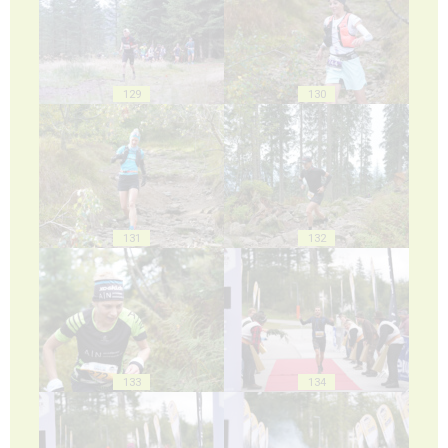
129
130
131
132
133
134