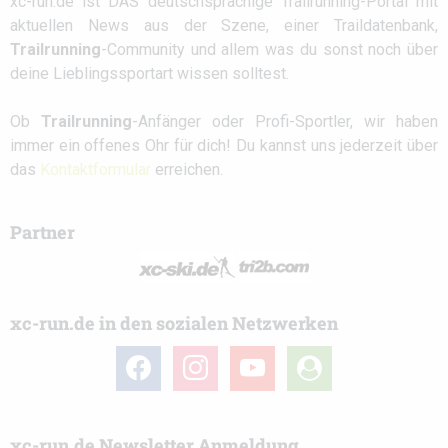
xc-run.de ist DAS deutschsprachige Trailrunning-Portal mit
aktuellen News aus der Szene, einer Traildatenbank,
Trailrunning
-Community und allem was du sonst noch über
deine Lieblingssportart wissen solltest.
Ob
Trailrunning
-Anfänger oder Profi-Sportler, wir haben
immer ein offenes Ohr für dich! Du kannst uns jederzeit über
das
Kontaktformular
erreichen.
Partner
xc-run.de in den sozialen Netzwerken
facebook
instagram
youtube
user-
circle
xc-run.de Newsletter Anmeldung