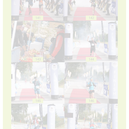
141
142
143
144
145
146