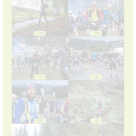
123
124
125
126
127
128