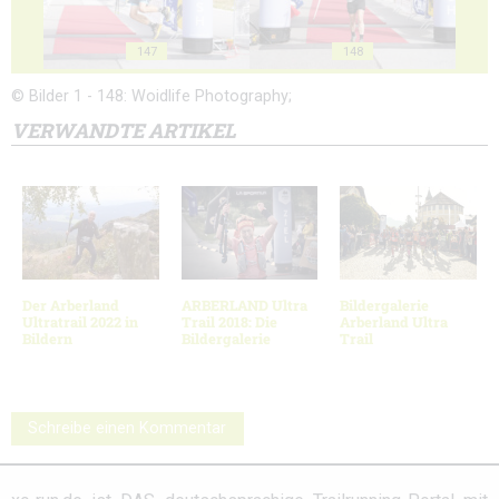
147
148
© Bilder 1 - 148: Woidlife Photography;
VERWANDTE ARTIKEL
Der Arberland
ARBERLAND Ultra
Bildergalerie
Ultratrail 2022 in
Trail 2018: Die
Arberland Ultra
Bildern
Bildergalerie
Trail
Schreibe einen Kommentar