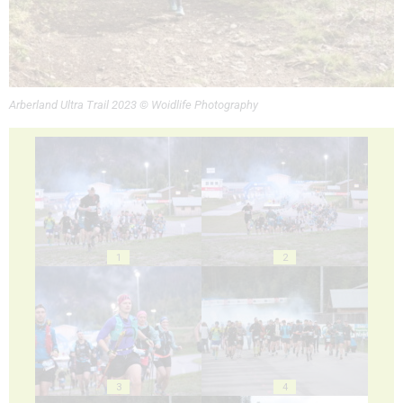
Arberland Ultra Trail 2023 © Woidlife Photography
1
2
3
4