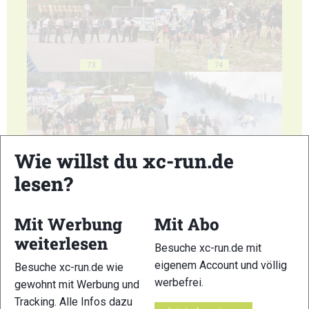
73
74
Wie willst du xc-run.de
75
76
lesen?
Mit Werbung
Mit Abo
weiterlesen
Besuche xc-run.de mit
eigenem Account und völlig
77
78
Besuche xc-run.de wie
werbefrei.
gewohnt mit Werbung und
Tracking. Alle Infos dazu