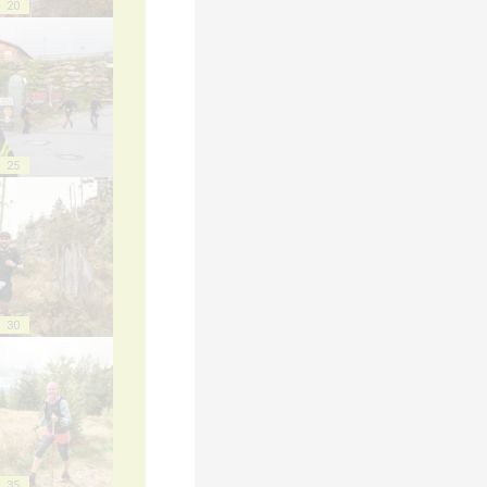
20
25
30
35