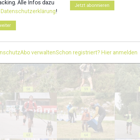
cking. Alle Infos dazu
Jetzt abonnieren
r
Datenschutzerklärung
!
weiter
53
54
enschutz
Abo verwalten
Schon registriert? Hier anmelden
58
59
63
64