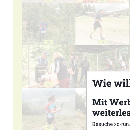
36
37
Wie wil
41
42
Mit Wer
weiterle
Besuche xc-run.
46
47