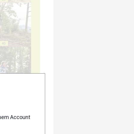
40
45
enem Account
50