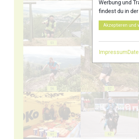
Werbung und Tra
findest du in de
Akzeptieren und 
51
52
Impressum
Dat
56
57
61
62