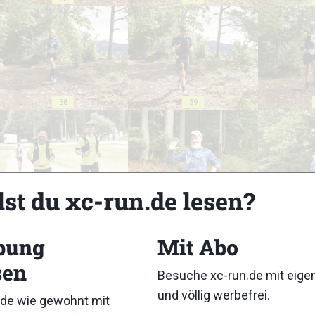
38
39
lst du xc-run.de lesen?
43
44
bung
Mit Abo
sen
Besuche xc-run.de mit eig
und völlig werbefrei.
de wie gewohnt mit
48
49