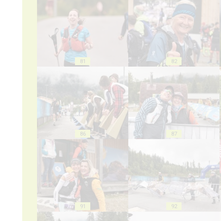
81
82
86
87
91
92