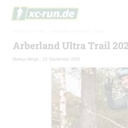
XC-RUN.DE
»
EVENTS
»
ARBERLAND ULTRA TRAIL
»
BILDER
Arberland Ultra Trail 202
Markus Mingo
-
23. September 2023