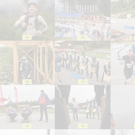
83
84
88
89
93
94