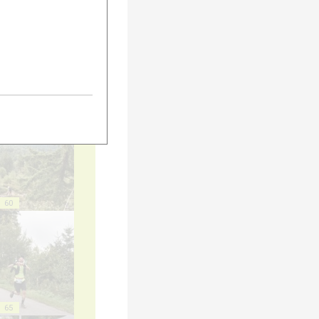
55
60
65