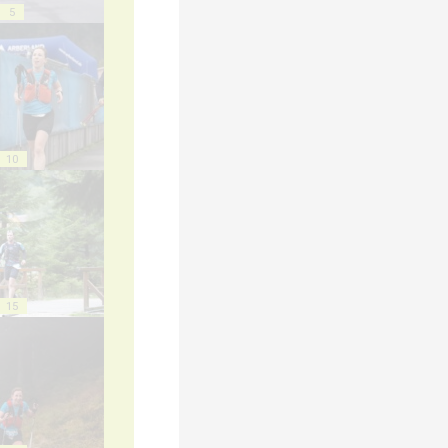
5
10
15