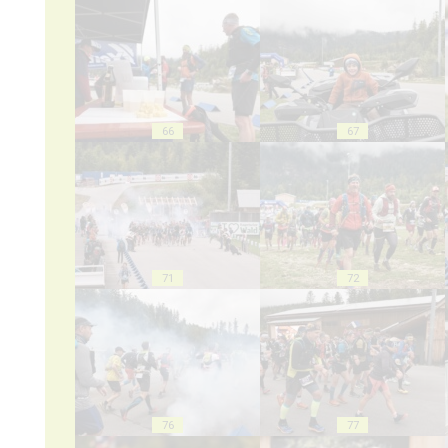
66
67
71
72
76
77