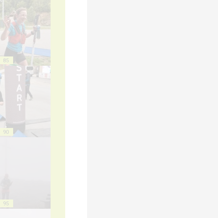
85
90
95