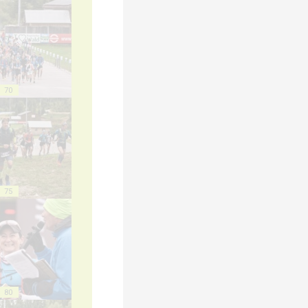
70
75
80