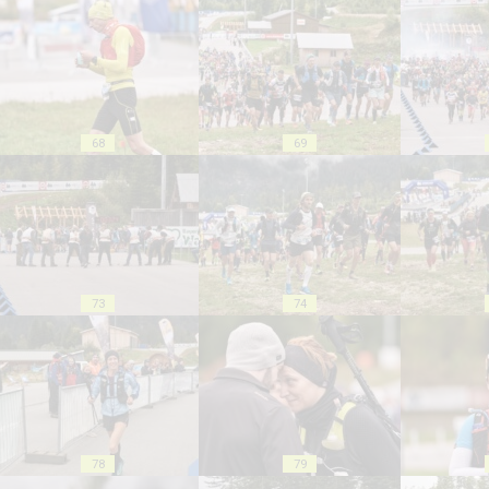
68
69
73
74
78
79