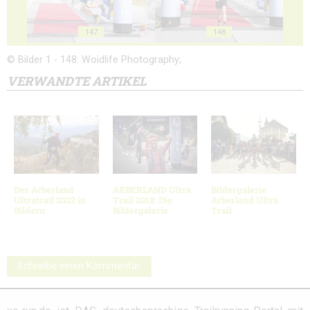
147
148
© Bilder 1 - 148: Woidlife Photography;
VERWANDTE ARTIKEL
Der Arberland
ARBERLAND Ultra
Bildergalerie
Ultratrail 2022 in
Trail 2018: Die
Arberland Ultra
Bildern
Bildergalerie
Trail
Schreibe einen Kommentar