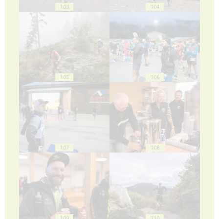
103
104
105
106
107
108
109
110