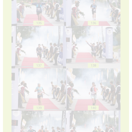
135
136
137
138
139
140