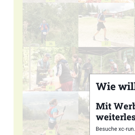
36
37
Wie wil
41
42
Mit Wer
weiterle
Besuche xc-run.
46
47