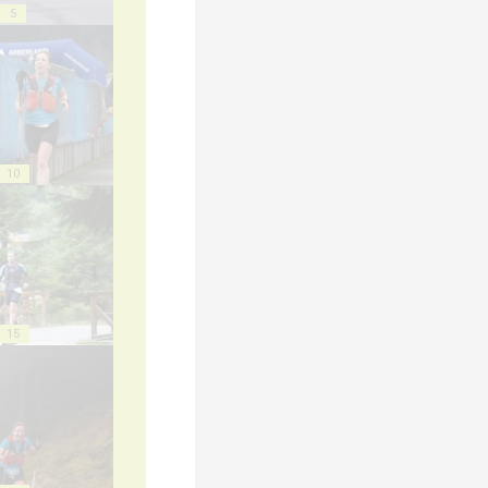
5
10
15