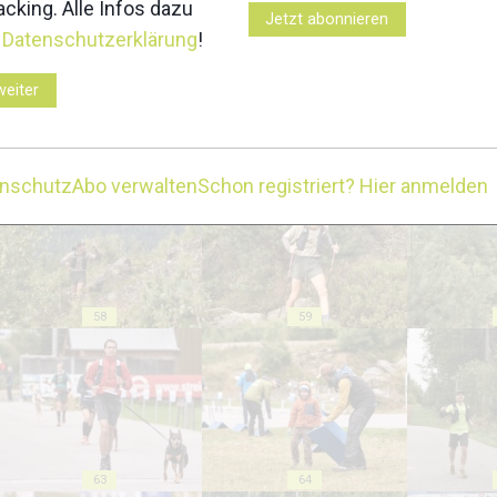
cking. Alle Infos dazu
Jetzt abonnieren
r
Datenschutzerklärung
!
weiter
53
54
enschutz
Abo verwalten
Schon registriert? Hier anmelden
58
59
63
64