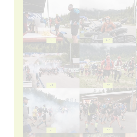
66
67
71
72
76
77