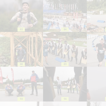
83
84
88
89
93
94