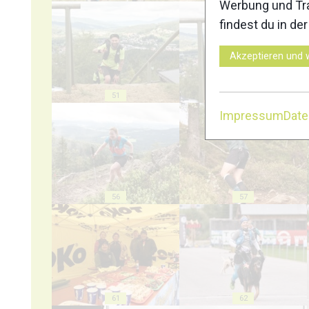
Werbung und Tra
findest du in de
Akzeptieren und 
51
52
Impressum
Dat
56
57
61
62