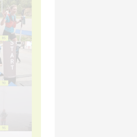
85
90
95