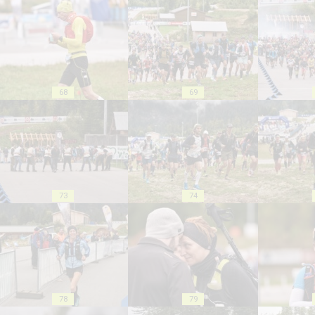
68
69
73
74
78
79