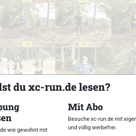
38
39
lst du xc-run.de lesen?
43
44
bung
Mit Abo
sen
Besuche xc-run.de mit eig
und völlig werbefrei.
de wie gewohnt mit
48
49