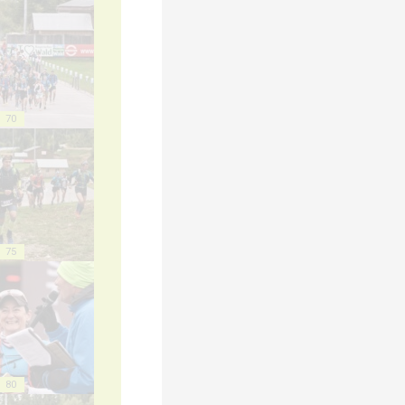
70
75
80