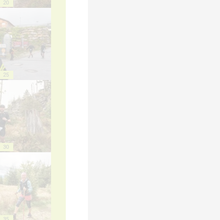
20
25
30
35