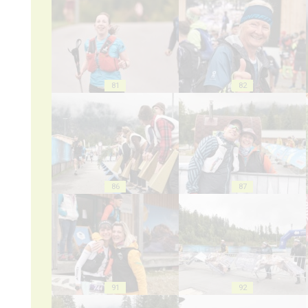
81
82
86
87
91
92