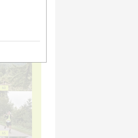
55
60
65