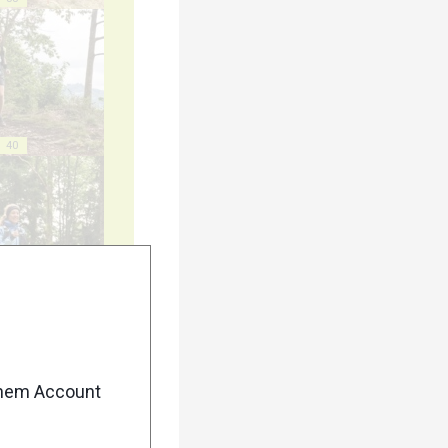
40
45
enem Account
50