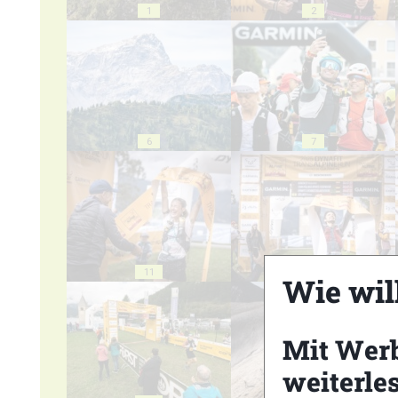
1
2
6
7
11
12
Wie wil
Mit Wer
weiterle