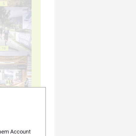
5
10
15
enem Account