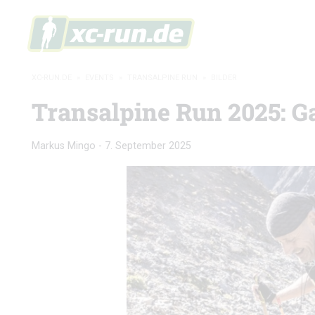
XC-RUN.DE
»
EVENTS
»
TRANSALPINE RUN
»
BILDER
Transalpine Run 2025: Ga
Markus Mingo
-
7. September 2025