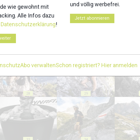
18
19
und völlig werbefrei.
de wie gewohnt mit
cking. Alle Infos dazu
Jetzt abonnieren
r
Datenschutzerklärung
!
weiter
23
24
enschutz
Abo verwalten
Schon registriert? Hier anmelden
28
29
33
34