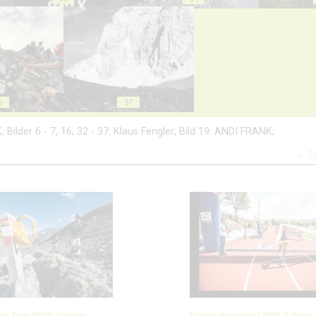
6
37
; Bilder 6 - 7, 16, 32 - 37: Klaus Fengler; Bild 19: ANDI FRANK;
Z
ne Run 2023: Galerie
Kaitersbergtrail 2019 Galerie