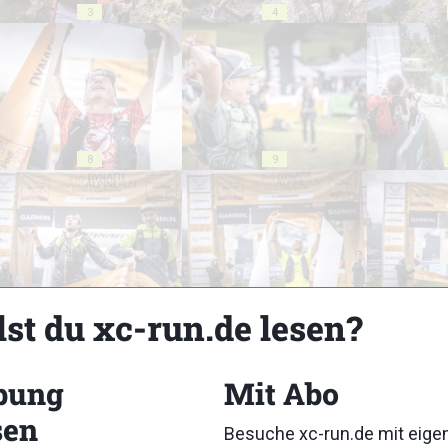
3
4
8
9
13
14
lst du xc-run.de lesen?
bung
Mit Abo
sen
Besuche xc-run.de mit eig