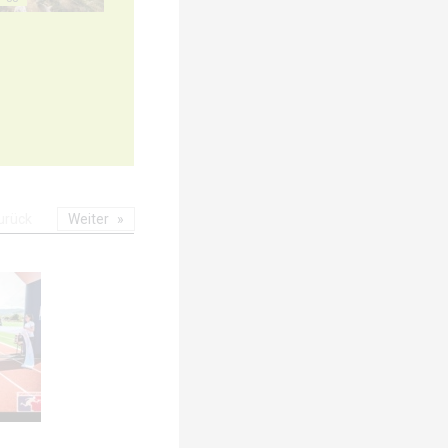
urück
Weiter