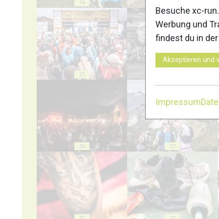
16
17
Besuche xc-run.
Werbung und Tra
findest du in de
Akzeptieren und 
21
22
Impressum
Dat
26
27
31
32