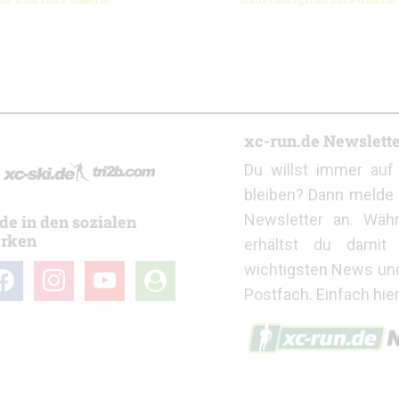
r
xc-run.de Newslett
Du willst immer au
bleiben? Dann melde 
Newsletter an. Wäh
de in den sozialen
rken
erhältst du damit 
wichtigsten News un
cebook
instagram
youtube
user-
Postfach. Einfach hie
circle