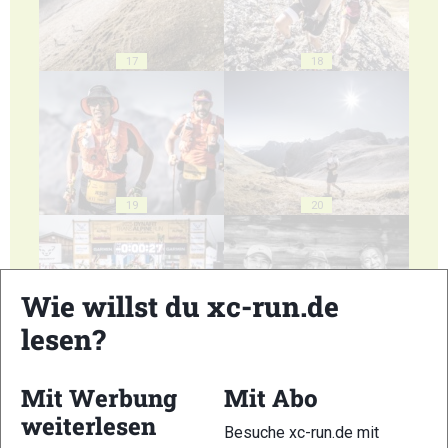
17
18
19
20
Wie willst du xc-run.de
lesen?
21
22
Mit Werbung
Mit Abo
weiterlesen
Besuche xc-run.de mit