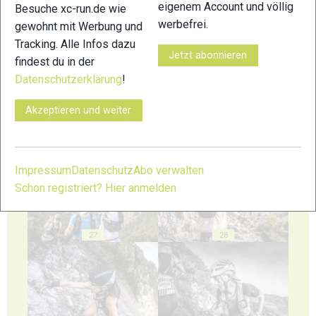
eigenem Account und völlig
Besuche xc-run.de wie
werbefrei.
gewohnt mit Werbung und
23
24
Tracking. Alle Infos dazu
Jetzt abonnieren
findest du in der
Datenschutzerklärung
!
Akzeptieren und weiter
25
26
Impressum
Datenschutz
Abo verwalten
Schon registriert? Hier anmelden
27
28