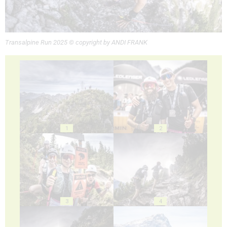
Transalpine Run 2025 © copyright by ANDI FRANK
1
2
3
4