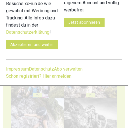
eigenem Account und völlig
Besuche xc-run.de wie
werbefrei.
gewohnt mit Werbung und
23
24
Tracking. Alle Infos dazu
Jetzt abonnieren
findest du in der
Datenschutzerklärung
!
Akzeptieren und weiter
25
26
Impressum
Datenschutz
Abo verwalten
Schon registriert? Hier anmelden
27
28