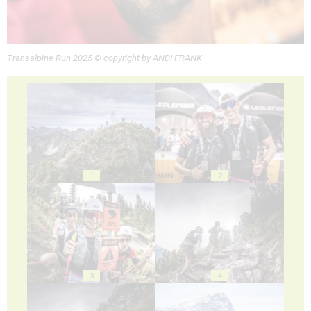
Transalpine Run 2025 © copyright by ANDI FRANK
1
2
3
4