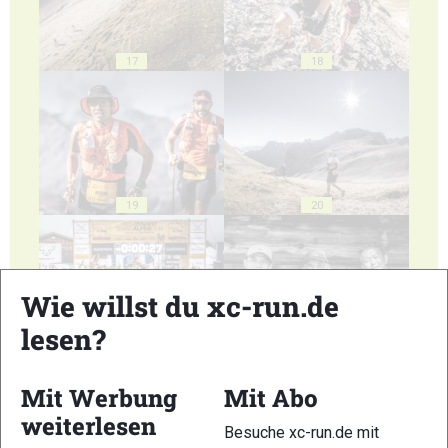
17
18
19
20
Wie willst du xc-run.de
lesen?
21
22
Mit Werbung
Mit Abo
weiterlesen
Besuche xc-run.de mit