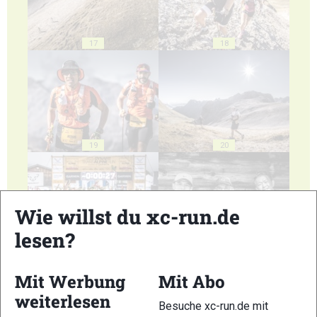
17
18
19
20
Wie willst du xc-run.de
lesen?
21
22
Mit Werbung
Mit Abo
weiterlesen
Besuche xc-run.de mit