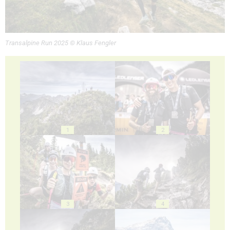
Transalpine Run 2025 © Klaus Fengler
1
2
3
4