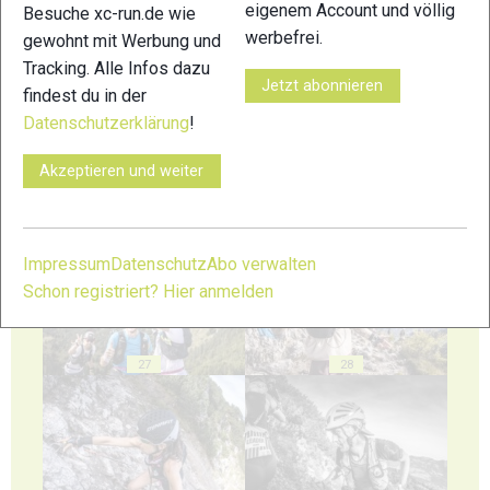
eigenem Account und völlig
Besuche xc-run.de wie
werbefrei.
gewohnt mit Werbung und
23
24
Tracking. Alle Infos dazu
Jetzt abonnieren
findest du in der
Datenschutzerklärung
!
Akzeptieren und weiter
25
26
Impressum
Datenschutz
Abo verwalten
Schon registriert? Hier anmelden
27
28