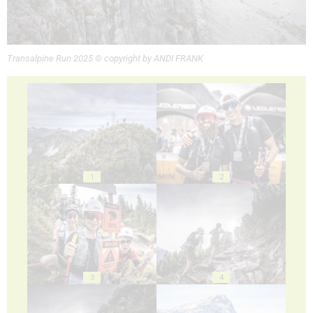
Transalpine Run 2025 © copyright by ANDI FRANK
1
2
3
4