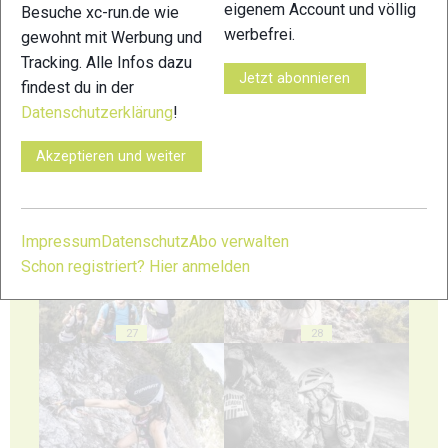
eigenem Account und völlig
Besuche xc-run.de wie
werbefrei.
gewohnt mit Werbung und
23
24
Tracking. Alle Infos dazu
Jetzt abonnieren
findest du in der
Datenschutzerklärung
!
Akzeptieren und weiter
25
26
Impressum
Datenschutz
Abo verwalten
Schon registriert? Hier anmelden
27
28