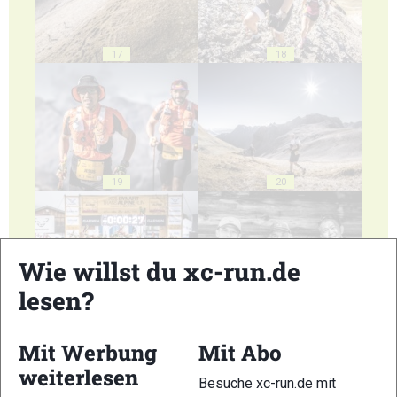
17
18
19
20
Wie willst du xc-run.de
lesen?
21
22
Mit Werbung
Mit Abo
weiterlesen
Besuche xc-run.de mit