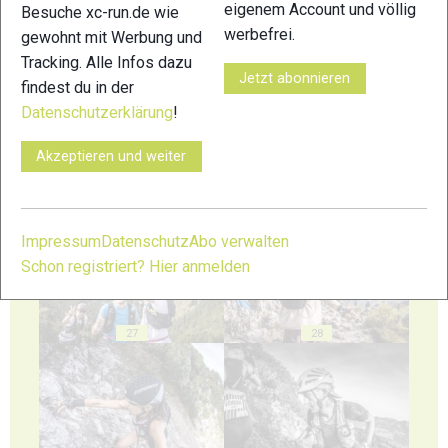
eigenem Account und völlig
Besuche xc-run.de wie
werbefrei.
gewohnt mit Werbung und
23
24
Tracking. Alle Infos dazu
Jetzt abonnieren
findest du in der
Datenschutzerklärung
!
Akzeptieren und weiter
25
26
Impressum
Datenschutz
Abo verwalten
Schon registriert? Hier anmelden
27
28