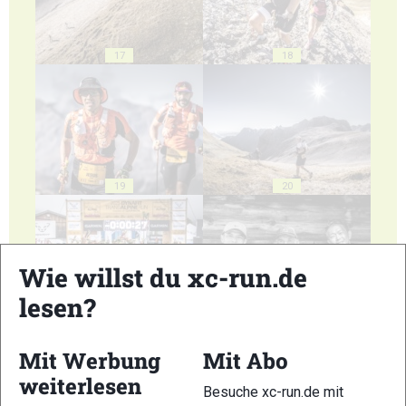
17
18
19
20
Wie willst du xc-run.de
lesen?
21
22
Mit Werbung
Mit Abo
weiterlesen
Besuche xc-run.de mit