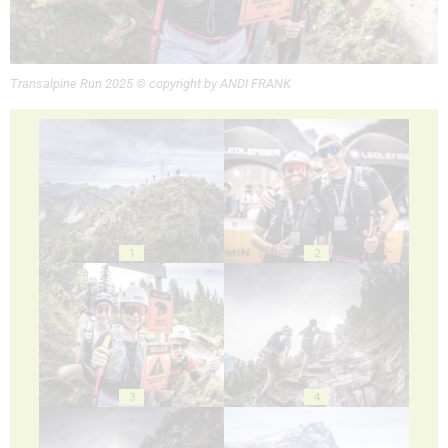
Transalpine Run 2025 © copyright by ANDI FRANK
1
2
3
4