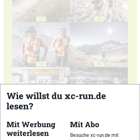
17
18
19
20
Wie willst du xc-run.de
lesen?
21
22
Mit Werbung
Mit Abo
weiterlesen
Besuche xc-run.de mit