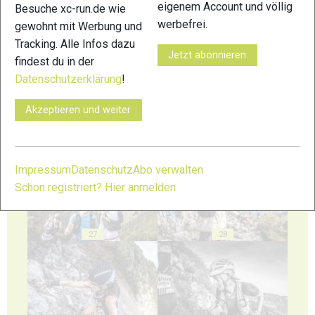
eigenem Account und völlig
Besuche xc-run.de wie
werbefrei.
gewohnt mit Werbung und
23
24
Tracking. Alle Infos dazu
Jetzt abonnieren
findest du in der
Datenschutzerklärung
!
Akzeptieren und weiter
25
26
Impressum
Datenschutz
Abo verwalten
Schon registriert? Hier anmelden
27
28