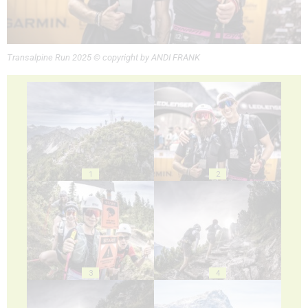
Transalpine Run 2025 © copyright by ANDI FRANK
1
2
3
4