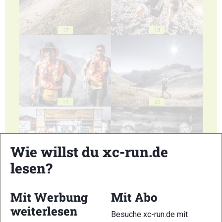
17
18
19
20
Wie willst du xc-run.de
lesen?
21
22
Mit Werbung
Mit Abo
weiterlesen
Besuche xc-run.de mit