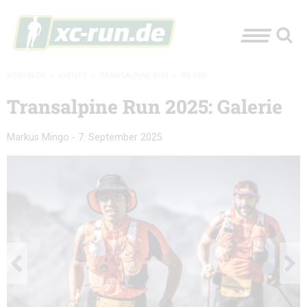
XC-RUN.DE
»
EVENTS
»
TRANSALPINE RUN
»
BILDER
Transalpine Run 2025: Galerie
Markus Mingo
-
7. September 2025