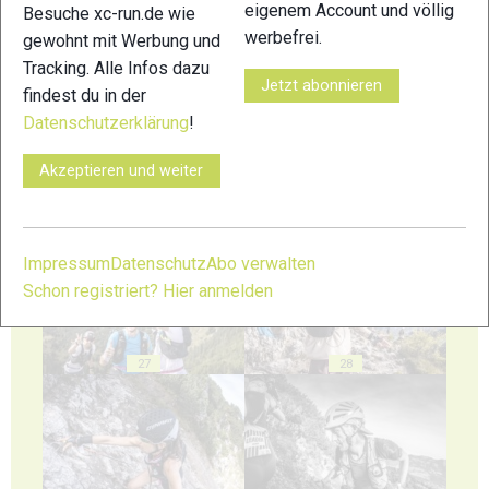
eigenem Account und völlig
Besuche xc-run.de wie
werbefrei.
gewohnt mit Werbung und
23
24
Tracking. Alle Infos dazu
Jetzt abonnieren
findest du in der
Datenschutzerklärung
!
Akzeptieren und weiter
25
26
Impressum
Datenschutz
Abo verwalten
Schon registriert? Hier anmelden
27
28