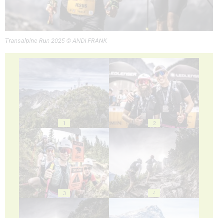
Transalpine Run 2025 © ANDI FRANK
1
2
3
4