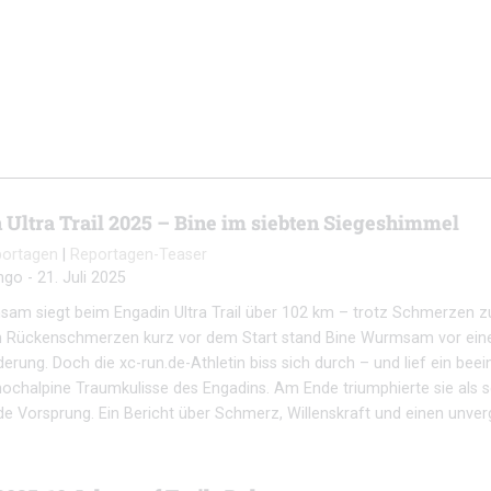
 Ultra Trail 2025 – Bine im siebten Siegeshimmel
portagen
|
Reportagen-Teaser
ngo
-
21. Juli 2025
am siegt beim Engadin Ultra Trail über 102 km – trotz Schmerzen z
en Rückenschmerzen kurz vor dem Start stand Bine Wurmsam vor ein
erung. Doch die xc-run.de-Athletin biss sich durch – und lief ein be
hochalpine Traumkulisse des Engadins. Am Ende triumphierte sie als s
de Vorsprung. Ein Bericht über Schmerz, Willenskraft und einen unver