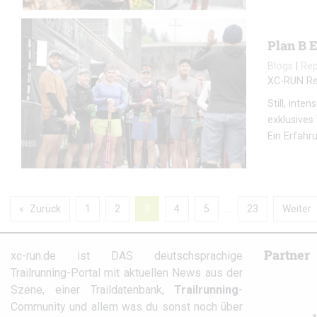
Plan B 
Blogs
|
Re
XC-RUN Re
Still, int
exklusives
Ein Erfahr
Zurück
1
2
3
4
5
…
23
Weiter
Partner
xc-run.de ist DAS deutschsprachige
Trailrunning-Portal mit aktuellen News aus der
Szene, einer Traildatenbank,
Trailrunning
-
Community und allem was du sonst noch über