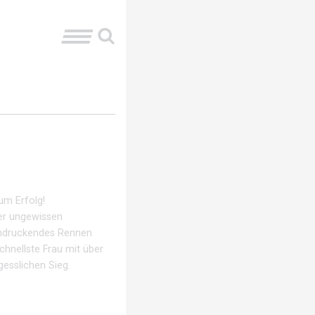
um Erfolg!
er ungewissen
eindruckendes Rennen
chnellste Frau mit über
gesslichen Sieg.