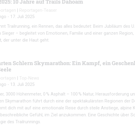
025: 10 Jahre auf Trails Dahoam
portagen
|
Reportagen-Teaser
ngo
-
17. Juli 2025
hnt Trailrunning, ein Rennen, das alles bedeutet: Beim Jubiläum des 
Sieger – begleitet von Emotionen, Familie und einer ganzen Region, d
, der unter die Haut geht.
rten Schlern Skymarathon: Ein Kampf, ein Geschenk
Seele
portagen
|
Top-News
ngo
-
13. Juli 2025
er, 3000 Höhenmeter, 0 % Asphalt – 100 % Natur, Herausforderung und 
n Skymarathon führt durch eine der spektakulärsten Regionen der 
mmt dich mit auf eine emotionale Reise durch steile Anstiege, alpine 
beschreibliche Gefühl, im Ziel anzukommen. Eine Geschichte über 
gie des Trailrunnings.