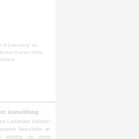
n B Everesting“ ein
olischen Everest-Höhe.
rholens.
ter Anmeldung
em Laufenden bleiben?
nseren Newsletter an.
 erhältst du damit