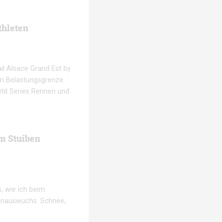
thleten
il Alsace Grand Est by
en Belastungsgrenze.
rld Series Rennen und
m Stuiben
s, wie ich beim
hinauswuchs. Schnee,