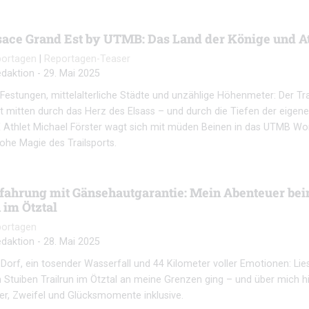
lsace Grand Est by UTMB: Das Land der Könige und A
portagen
|
Reportagen-Teaser
daktion
-
29. Mai 2025
 Festungen, mittelalterliche Städte und unzählige Höhenmeter: Der Tra
 mitten durch das Herz des Elsass – und durch die Tiefen der eigen
Athlet Michael Förster wagt sich mit müden Beinen in das UTMB Wo
rohe Magie des Trailsports.
fahrung mit Gänsehautgarantie: Mein Abenteuer bei
 im Ötztal
portagen
daktion
-
28. Mai 2025
s Dorf, ein tosender Wasserfall und 44 Kilometer voller Emotionen: Lie
 Stuiben Trailrun im Ötztal an meine Grenzen ging – und über mich 
r, Zweifel und Glücksmomente inklusive.