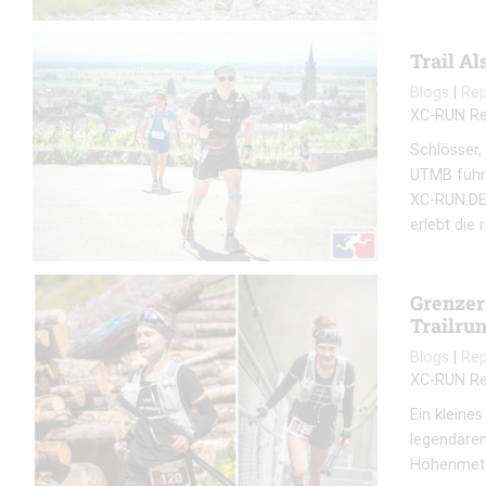
Trail A
Blogs
|
Re
XC-RUN Re
Schlösser,
UTMB führt
XC-RUN.DE 
erlebt die 
Grenzer
Trailrun
Blogs
|
Re
XC-RUN Re
Ein kleine
legendären
Höhenmete