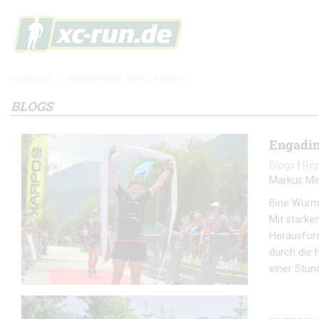
XC-RUN.DE
»
TRAILRUNNING TEAM
(: PAGE 3)
BLOGS
Engadin
Blogs
|
Re
Markus Mi
Bine Wurms
Mit stark
Herausford
durch die 
einer Stun