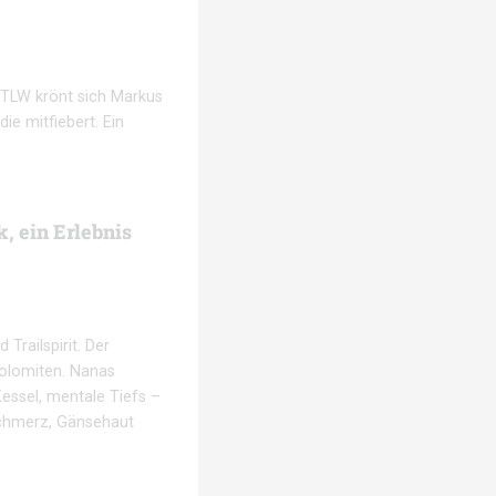
U.TLW krönt sich Markus
ie mitfiebert. Ein
, ein Erlebnis
Trailspirit. Der
Dolomiten. Nanas
Kessel, mentale Tiefs –
Schmerz, Gänsehaut