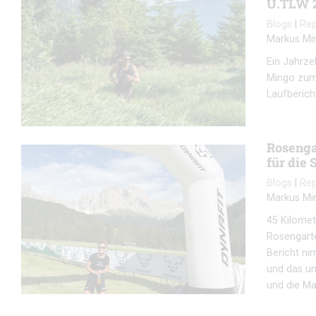
U.TLW 2
Blogs
|
Re
Markus Mi
Ein Jahrze
Mingo zum 
Laufbericht
Rosenga
für die 
Blogs
|
Re
Markus Mi
45 Kilomet
Rosengarte
Bericht ni
und das un
und die Ma