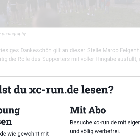
e photography
 riesiges Dankeschön gilt an dieser Stelle Marco Felgenha
tig die Rolle des Supporters mit voller Hingabe ausfüllt, 
sliche Unterstützung zählen zu können, gibt mental ungla
lst du xc-run.de lesen?
 Taktik gegen die Hitze
bung
Mit Abo
sen
ominierende Thema: extreme Hitze
Besuche xc-run.de mit eig
und völlig werbefrei.
de wie gewohnt mit