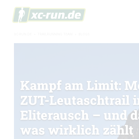
XC-RUN.DE
»
TRAILRUNNING TEAM
»
BLOGS
Kampf am Limit: M
ZUT-Leutaschtrail 
Eliterausch – und d
was wirklich zählt