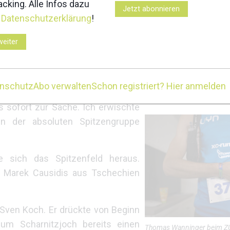
cking. Alle Infos dazu
andere Distanzen verkürzt wurden,
Jetzt abonnieren
r
Datenschutzerklärung
!
 mit einer entscheidenden Änderung:
ns vorverlegt. Das bedeutete zwar
weiter
e Karten, da ich bei großer Hitze
Thomas Wanninger beim Z
Felgenhauer / woidlife pho
gruppe
enschutz
Abo verwalten
Schon registriert? Hier anmelden
s sofort zur Sache. Ich erwischte
in der absoluten Spitzengruppe
rte sich das Spitzenfeld heraus.
 Marek Causidis aus Tschechien
 Sven Koch. Er drückte von Beginn
um Scharnitzjoch bereits einen
Thomas Wanninger beim Z