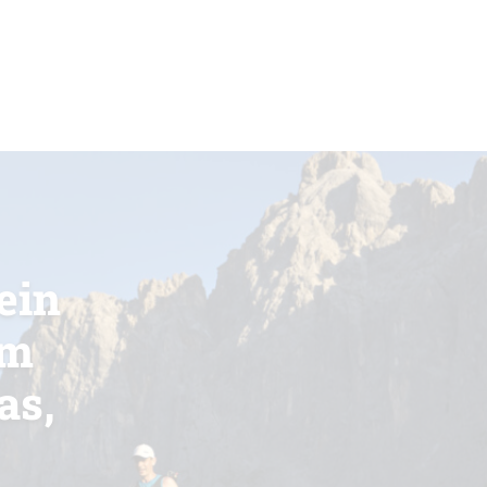
ein
im
as,