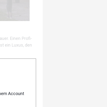
uer. Einen Profi-
ist ein Luxus, den
ublich viel Kraft
enem Account