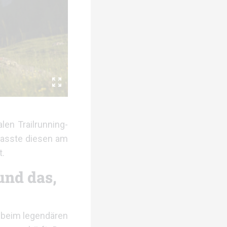
len Trailrunning-
passte diesen am
t.
und das,
l beim legendären