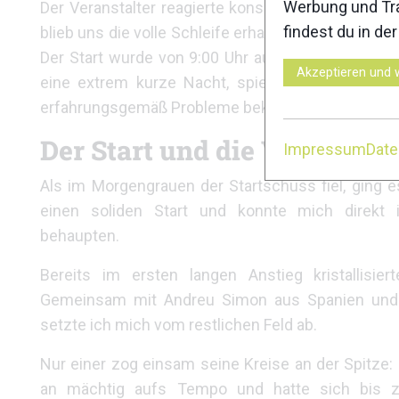
Werbung und Tra
Der Veranstalter reagierte konsequent. Während 
findest du in de
blieb uns die volle Schleife erhalten – allerdings
Der Start wurde von 9:00 Uhr auf 5:00 Uhr morge
Akzeptieren und 
eine extrem kurze Nacht, spielte mir aber in di
erfahrungsgemäß Probleme bekomme.
Der Start und die Verfolger
Impressum
Dat
Als im Morgengrauen der Startschuss fiel, ging e
einen soliden Start und konnte mich direkt 
behaupten.
Bereits im ersten langen Anstieg kristallisie
Gemeinsam mit Andreu Simon aus Spanien und
setzte ich mich vom restlichen Feld ab.
Nur einer zog einsam seine Kreise an der Spitze:
an mächtig aufs Tempo und hatte sich bis z