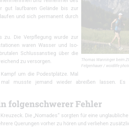
 Teilnehmerinnen und Teilnehmer des
ehr gut laufbaren Gelände bis zur
 laufen und sich permanent durch
os zu. Die Verpflegung wurde zur
stationen waren Wasser und Iso-
brutalen Schlussanstieg über die
Thomas Wanninger beim Z
reichend zu versorgen.
Felgenhauer / woidlife pho
r Kampf um die Podestplätze. Mal
, mal musste jemand wieder abreißen lassen. Es 
n folgenschwerer Fehler
m Kreuzeck. Die „Nomades“ sorgten für eine unglaublich
ere Querungen vorher zu hören und verliehen zusätzli