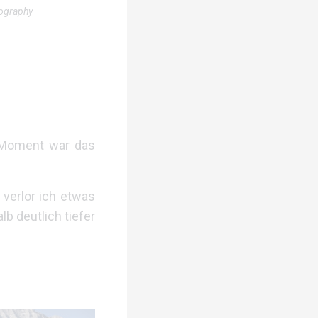
tography
 Moment war das
 verlor ich etwas
b deutlich tiefer