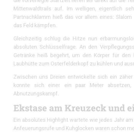
die vorverlegte Startzeit liefen wir direkt auf die
Mittenwaldtrails auf. Im welligen, eigentlich s
Partnachklamm hieß das vor allem eines: Slalom
das Feld kämpfen.
Gleichzeitig schlug die Hitze nun erbarmungsl
absoluten Schlüsselfrage. An den Verpflegungs
Getränke heiß begehrt, um den Körper für den 
Laubhütte zum Osterfelderkopf zu kühlen und aus
Zwischen uns Dreien entwickelte sich ein zähe
konnte sich einer ein paar Meter absetzen
Abnutzungskampf.
Ekstase am Kreuzeck und ei
Ein absolutes Highlight wartete wie jedes Jahr a
Anfeuerungsrufe und Kuhglocken waren schon mehr