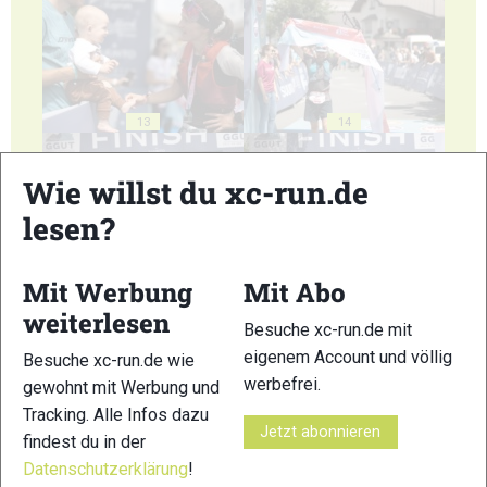
13
14
Wie willst du xc-run.de
lesen?
15
16
Mit Werbung
Mit Abo
weiterlesen
Besuche xc-run.de mit
eigenem Account und völlig
Besuche xc-run.de wie
werbefrei.
gewohnt mit Werbung und
Tracking. Alle Infos dazu
Jetzt abonnieren
17
18
findest du in der
Datenschutzerklärung
!