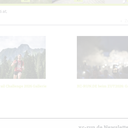
i.at;
Z
ail Challenge 2026 Gallerie
XC-RUN.DE beim ZUT2026: Ga
r
xc-run.de Newslett