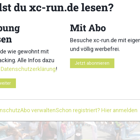
lst du xc-run.de lesen?
bung
Mit Abo
sen
Besuche xc-run.de mit eig
und völlig werbefrei.
3
4
de wie gewohnt mit
cking. Alle Infos dazu
Jetzt abonnieren
r
Datenschutzerklärung
!
weiter
8
9
enschutz
Abo verwalten
Schon registriert? Hier anmelden