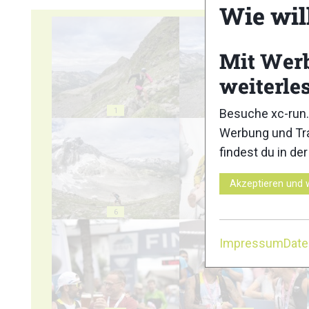
Wie wil
Mit Wer
weiterle
1
2
Besuche xc-run.
Werbung und Tra
findest du in de
Akzeptieren und 
6
7
Impressum
Dat