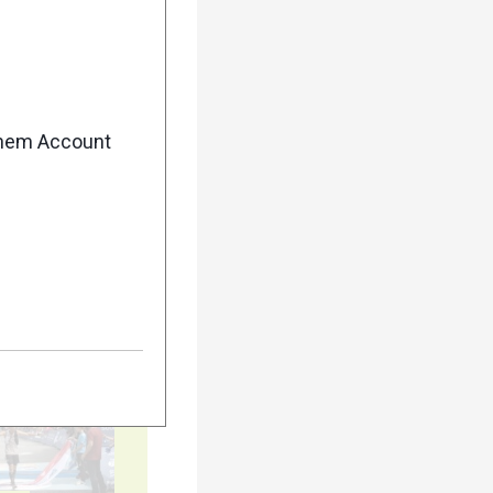
enem Account
5
10