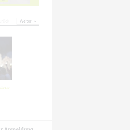
urück
Weiter
lerie
er Anmeldung