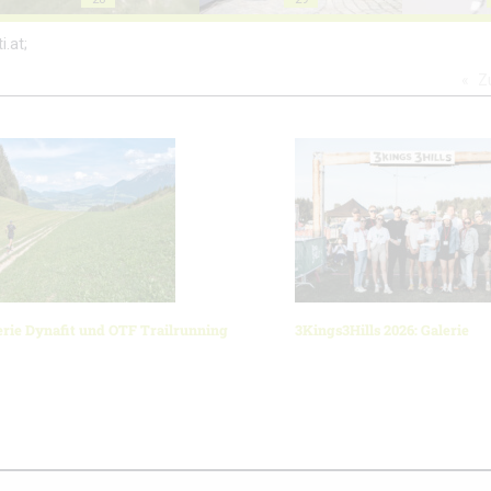
i.at;
Z
erie Dynafit und OTF Trailrunning
3Kings3Hills 2026: Galerie