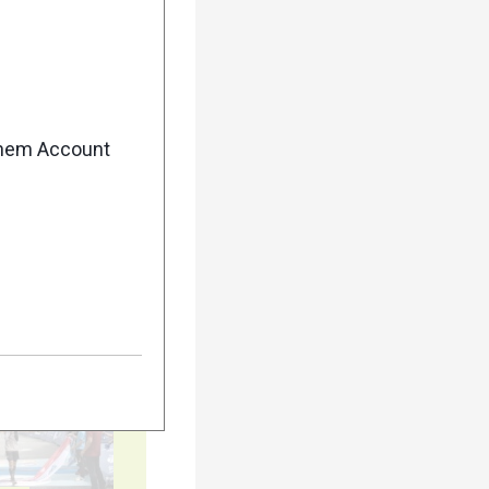
enem Account
5
10