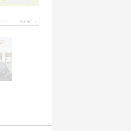
urück
Weiter