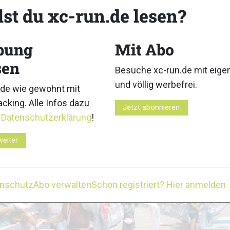
lst du xc-run.de lesen?
bung
Mit Abo
sen
Besuche xc-run.de mit eig
3
4
und völlig werbefrei.
de wie gewohnt mit
cking. Alle Infos dazu
Jetzt abonnieren
r
Datenschutzerklärung
!
weiter
8
9
enschutz
Abo verwalten
Schon registriert? Hier anmelden