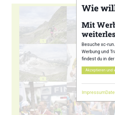
Wie wil
Mit Wer
weiterle
1
2
Besuche xc-run.
Werbung und Tra
findest du in de
Akzeptieren und 
6
7
Impressum
Dat