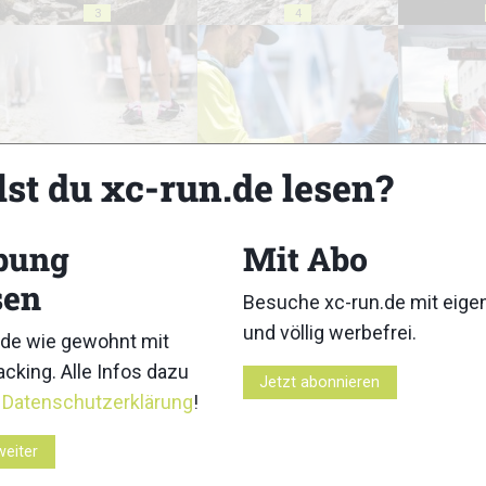
3
4
lst du xc-run.de lesen?
8
9
bung
Mit Abo
sen
Besuche xc-run.de mit eig
und völlig werbefrei.
13
14
de wie gewohnt mit
cking. Alle Infos dazu
Jetzt abonnieren
r
Datenschutzerklärung
!
weiter