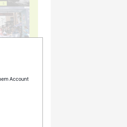
5
10
enem Account
15