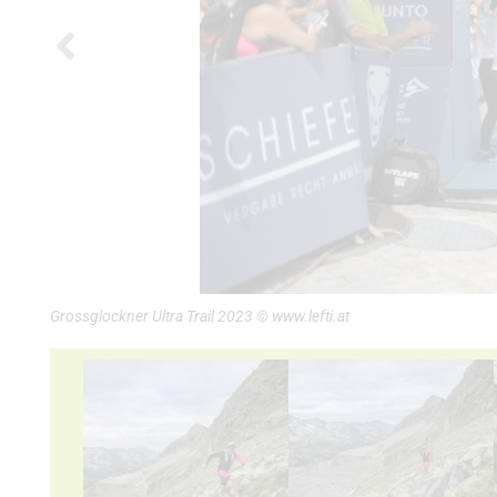
Grossglockner Ultra Trail 2023 © www.lefti.at