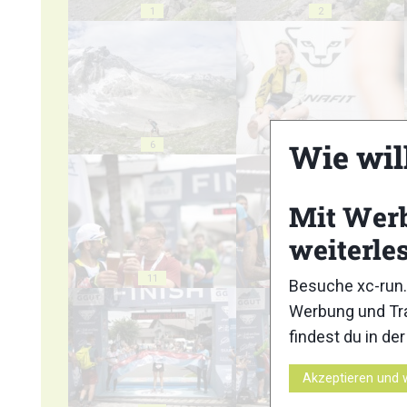
1
2
Wie wil
6
7
Mit Wer
weiterle
11
12
Besuche xc-run.
Werbung und Tra
findest du in de
Akzeptieren und 