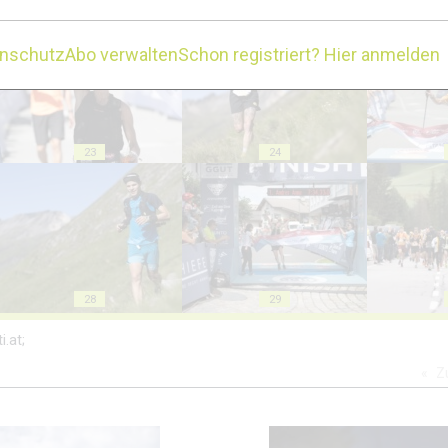
18
19
enschutz
Abo verwalten
Schon registriert? Hier anmelden
23
24
28
29
i.at;
Z