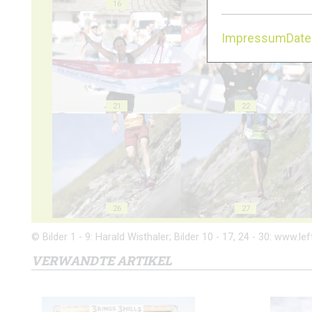
16
17
Impressum
Dat
21
22
26
27
© Bilder 1 - 9: Harald Wisthaler; Bilder 10 - 17, 24 - 30: www.left
VERWANDTE ARTIKEL