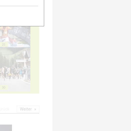
20
25
30
urück
Weiter