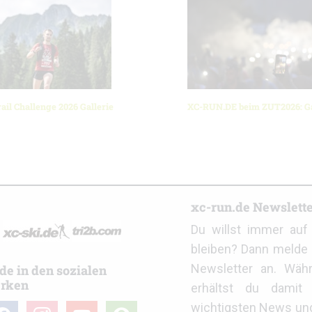
ail Challenge 2026 Gallerie
XC-RUN.DE beim ZUT2026: Ga
r
xc-run.de Newslett
Du willst immer au
bleiben? Dann melde 
Newsletter an. Wäh
de in den sozialen
rken
erhältst du damit 
wichtigsten News un
cebook
instagram
youtube
user-